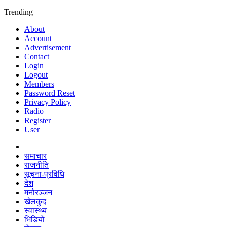
Trending
About
Account
Advertisement
Contact
Login
Logout
Members
Password Reset
Privacy Policy
Radio
Register
User
समाचार
राजनीति
सूचना-प्रविधि
देश
मनोरञ्जन
खेलकुद
स्वास्थ्य
भिडियो