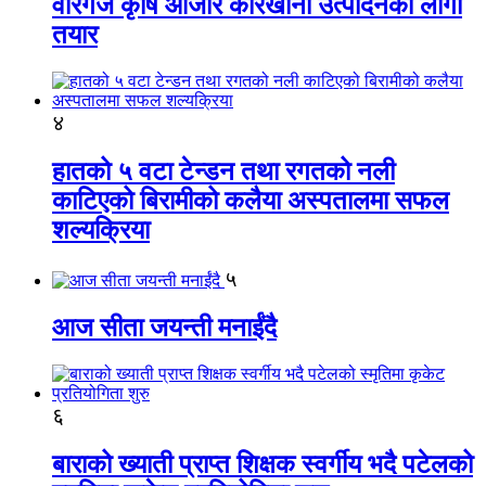
वीरगंज कृषि औजार कारखाना उत्पादनको लागी
तयार
४
हातको ५ वटा टेन्डन तथा रगतको नली
काटिएको बिरामीको कलैया अस्पतालमा सफल
शल्यक्रिया
५
आज सीता जयन्ती मनाईंदै
६
बाराको ख्याती प्राप्त शिक्षक स्वर्गीय भदै पटेलको