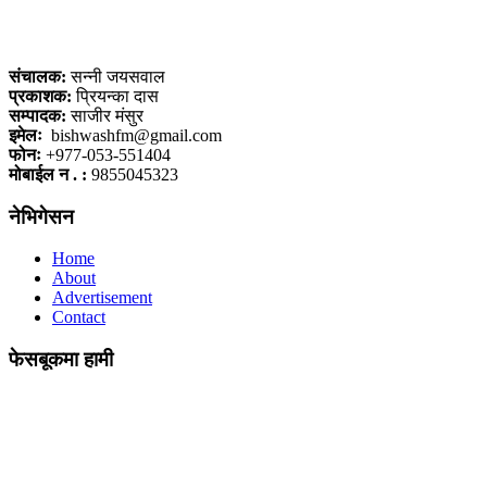
कलैया, बारा
संचालक:
सन्नी जयसवाल
प्रकाशक:
प्रियन्का दास
सम्पादक:
साजीर मंसुर
इमेलः
bishwashfm@gmail.com
फोनः
+977-053-551404
मोबाईल न . :
9855045323
नेभिगेसन
Home
About
Advertisement
Contact
फेसबूकमा हामी