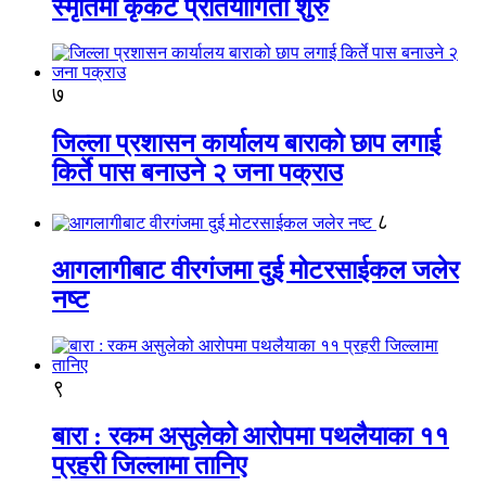
स्मृतिमा कृकेट प्रतियोगिता शुरु
७
जिल्ला प्रशासन कार्यालय बाराको छाप लगाई
किर्ते पास बनाउने २ जना पक्राउ
८
आगलागीबाट वीरगंजमा दुई मोटरसाईकल जलेर
नष्ट
९
बारा : रकम असुलेको आरोपमा पथलैयाका ११
प्रहरी जिल्लामा तानिए