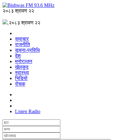
२०८३ श्रावण २२
२०८३ श्रावण २२
समाचार
राजनीति
सूचना-प्रविधि
देश
मनोरञ्जन
खेलकुद
स्वास्थ्य
भिडियो
रोचक
Listen Radio