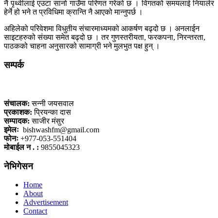
नै पृथ्वीलाई एउटा सानो गाउँमा परिणत गरेको छ । विगतको समयलाई नियालेर
हेर्ने हो भने त प्रविधिमा क्रान्ति नै आएको मान्नुपर्छ ।
अहिलेको परिवेशमा विधुतीय संचारमाध्यमको आकर्षण बढ्दो छ । अनलाईन
साइटहरुको संख्या समेत बढ्दो छ । तर गुणस्तरीयता, फरकपना, निरन्तरता,
पाठकको चाहना अनुसारको सामाग्री भने मुलभुत पक्ष हुन् ।
सम्पर्क
कलैया, बारा
संचालक:
सन्नी जयसवाल
प्रकाशक:
प्रियन्का दास
सम्पादक:
साजीर मंसुर
इमेलः
bishwashfm@gmail.com
फोनः
+977-053-551404
मोबाईल न . :
9855045323
नेभिगेसन
Home
About
Advertisement
Contact