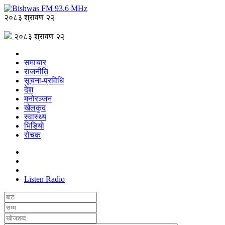
२०८३ श्रावण २२
२०८३ श्रावण २२
समाचार
राजनीति
सूचना-प्रविधि
देश
मनोरञ्जन
खेलकुद
स्वास्थ्य
भिडियो
रोचक
Listen Radio