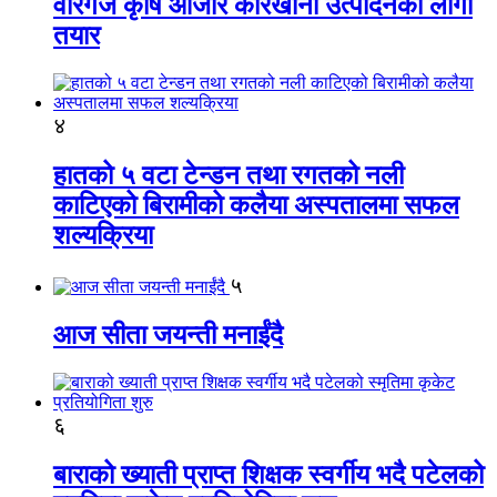
वीरगंज कृषि औजार कारखाना उत्पादनको लागी
तयार
४
हातको ५ वटा टेन्डन तथा रगतको नली
काटिएको बिरामीको कलैया अस्पतालमा सफल
शल्यक्रिया
५
आज सीता जयन्ती मनाईंदै
६
बाराको ख्याती प्राप्त शिक्षक स्वर्गीय भदै पटेलको