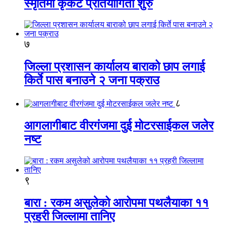
स्मृतिमा कृकेट प्रतियोगिता शुरु
७
जिल्ला प्रशासन कार्यालय बाराको छाप लगाई
किर्ते पास बनाउने २ जना पक्राउ
८
आगलागीबाट वीरगंजमा दुई मोटरसाईकल जलेर
नष्ट
९
बारा : रकम असुलेको आरोपमा पथलैयाका ११
प्रहरी जिल्लामा तानिए