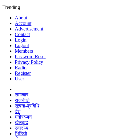
Trending
About
Account
Advertisement
Contact
Login
Logout
Members
Password Reset
Privacy Policy
Radio
Register
User
समाचार
राजनीति
सूचना-प्रविधि
देश
मनोरञ्जन
खेलकुद
स्वास्थ्य
भिडियो