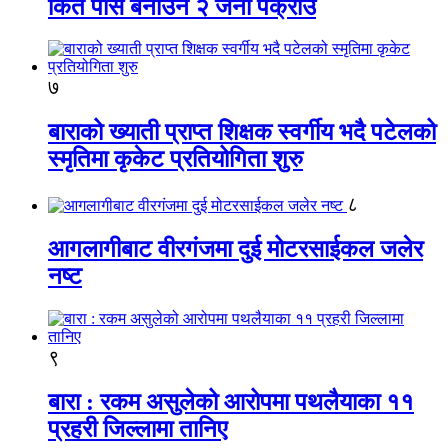
किर्ते पास बनाउने २ जना पक्राउ
७
बाराको ख्याती प्राप्त शिक्षक स्वर्गीय भदै पटेलको
स्मृतिमा कृकेट प्रतियोगिता शुरु
८
आगलागीबाट वीरगंजमा दुई मोटरसाईकल जलेर
नष्ट
९
बारा : रकम असुलेको आरोपमा पथलैयाका ११
प्रहरी जिल्लामा तानिए