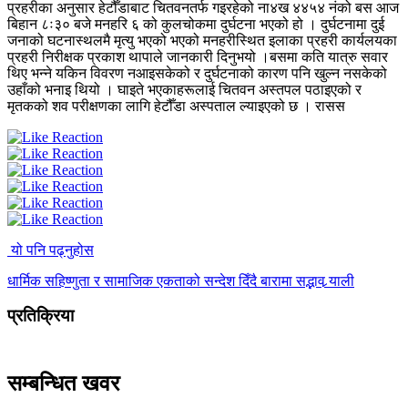
प्रहरीका अनुसार हेटौँडाबाट चितवनतर्फ गइरहेको ना४ख ४४५४ नंको बस आज
बिहान ८ः३० बजे मनहरि ६ को कुलचोकमा दुर्घटना भएको हो । दुर्घटनामा दुई
जनाको घटनास्थलमै मृत्यु भएको भएको मनहरीस्थित इलाका प्रहरी कार्यलयका
प्रहरी निरीक्षक प्रकाश थापाले जानकारी दिनुभयो ।बसमा कति यात्रु सवार
थिए भन्ने यकिन विवरण नआइसकेको र दुर्घटनाको कारण पनि खुल्न नसकेको
उहाँको भनाइ थियो । घाइते भएकाहरूलाई चितवन अस्तपल पठाइएको र
मृतकको शव परीक्षणका लागि हेटौँडा अस्पताल ल्याइएको छ । रासस
यो पनि पढ्नुहोस
धार्मिक सहिष्णुता र सामाजिक एकताको सन्देश दिँदै बारामा सद्भाव र्‍याली
प्रतिक्रिया
सम्बन्धित खवर