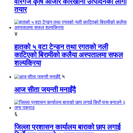
वीरगंज कृषि औजार कारखाना उत्पादनको लागी
तयार
४
हातको ५ वटा टेन्डन तथा रगतको नली
काटिएको बिरामीको कलैया अस्पतालमा सफल
शल्यक्रिया
५
आज सीता जयन्ती मनाईंदै
६
जिल्ला प्रशासन कार्यालय बाराको छाप लगाई