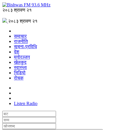
२०८३ श्रावण २१
२०८३ श्रावण २१
समाचार
राजनीति
सूचना-प्रविधि
देश
मनोरञ्जन
खेलकुद
स्वास्थ्य
भिडियो
रोचक
Listen Radio