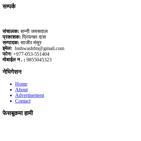
सम्पर्क
कलैया, बारा
संचालक:
सन्नी जयसवाल
प्रकाशक:
प्रियन्का दास
सम्पादक:
साजीर मंसुर
इमेलः
bishwashfm@gmail.com
फोनः
+977-053-551404
मोबाईल न . :
9855045323
नेभिगेसन
Home
About
Advertisement
Contact
फेसबूकमा हामी