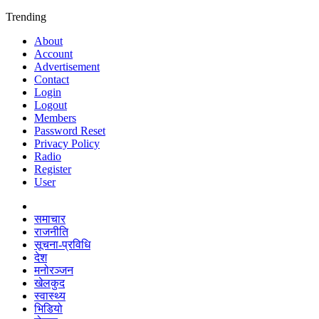
Trending
About
Account
Advertisement
Contact
Login
Logout
Members
Password Reset
Privacy Policy
Radio
Register
User
समाचार
राजनीति
सूचना-प्रविधि
देश
मनोरञ्जन
खेलकुद
स्वास्थ्य
भिडियो