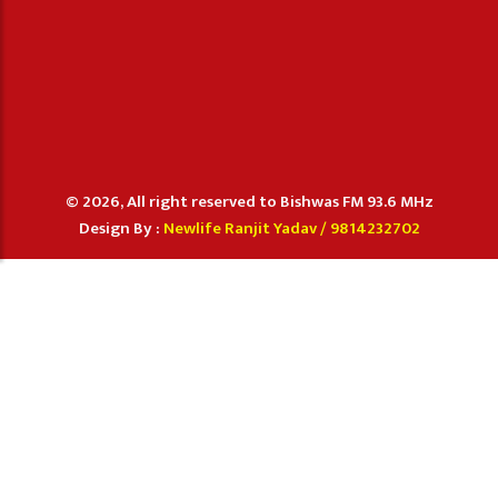
© 2026, All right reserved to Bishwas FM 93.6 MHz
Design By :
Newlife Ranjit Yadav /
9814232702