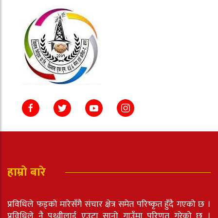
हाम्रो बारे
प्रविधिले फड्को मारेसँगै संचार क्षेत्र समेत परिष्कृत हुँदै गएको छ ।
प्रविधिले नै पृथ्वीलाई एउटा सानो गाउँमा परिणत गरेको छ ।