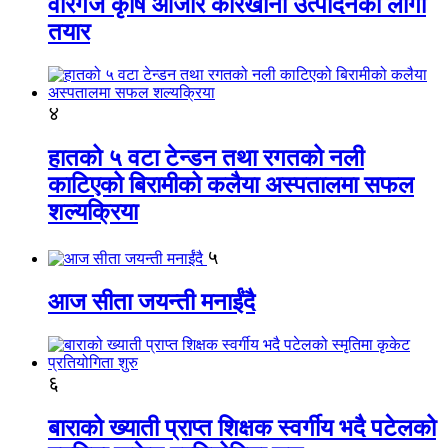
वीरगंज कृषि औजार कारखाना उत्पादनको लागी
तयार
४
हातको ५ वटा टेन्डन तथा रगतको नली
काटिएको बिरामीको कलैया अस्पतालमा सफल
शल्यक्रिया
५
आज सीता जयन्ती मनाईंदै
६
बाराको ख्याती प्राप्त शिक्षक स्वर्गीय भदै पटेलको