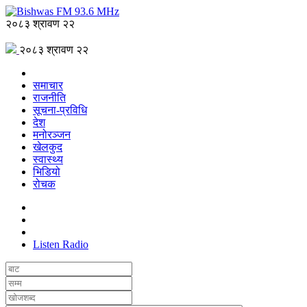
२०८३ श्रावण २२
२०८३ श्रावण २२
समाचार
राजनीति
सूचना-प्रविधि
देश
मनोरञ्जन
खेलकुद
स्वास्थ्य
भिडियो
रोचक
Listen Radio