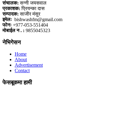
संचालक:
सन्नी जयसवाल
प्रकाशक:
प्रियन्का दास
सम्पादक:
साजीर मंसुर
इमेलः
bishwashfm@gmail.com
फोनः
+977-053-551404
मोबाईल न . :
9855045323
नेभिगेसन
Home
About
Advertisement
Contact
फेसबूकमा हामी