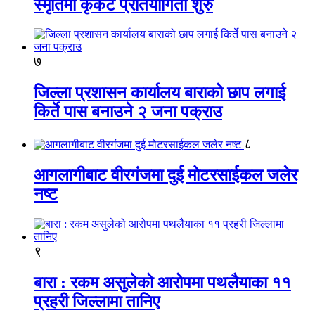
स्मृतिमा कृकेट प्रतियोगिता शुरु
७
जिल्ला प्रशासन कार्यालय बाराको छाप लगाई
किर्ते पास बनाउने २ जना पक्राउ
८
आगलागीबाट वीरगंजमा दुई मोटरसाईकल जलेर
नष्ट
९
बारा : रकम असुलेको आरोपमा पथलैयाका ११
प्रहरी जिल्लामा तानिए