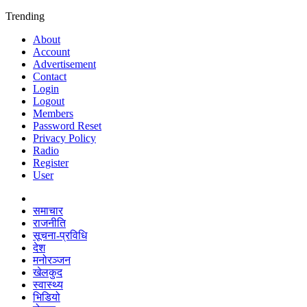
Trending
About
Account
Advertisement
Contact
Login
Logout
Members
Password Reset
Privacy Policy
Radio
Register
User
समाचार
राजनीति
सूचना-प्रविधि
देश
मनोरञ्जन
खेलकुद
स्वास्थ्य
भिडियो