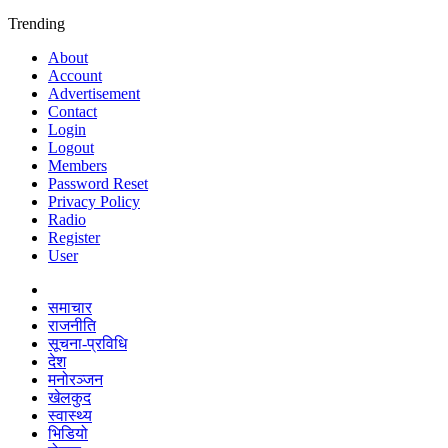
Trending
About
Account
Advertisement
Contact
Login
Logout
Members
Password Reset
Privacy Policy
Radio
Register
User
समाचार
राजनीति
सूचना-प्रविधि
देश
मनोरञ्जन
खेलकुद
स्वास्थ्य
भिडियो