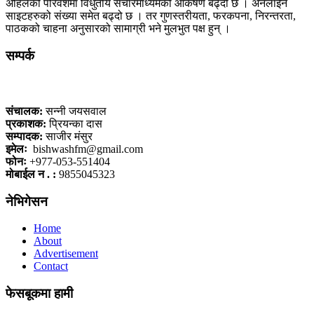
अहिलेको परिवेशमा विधुतीय संचारमाध्यमको आकर्षण बढ्दो छ । अनलाईन
साइटहरुको संख्या समेत बढ्दो छ । तर गुणस्तरीयता, फरकपना, निरन्तरता,
पाठकको चाहना अनुसारको सामाग्री भने मुलभुत पक्ष हुन् ।
सम्पर्क
कलैया, बारा
संचालक:
सन्नी जयसवाल
प्रकाशक:
प्रियन्का दास
सम्पादक:
साजीर मंसुर
इमेलः
bishwashfm@gmail.com
फोनः
+977-053-551404
मोबाईल न . :
9855045323
नेभिगेसन
Home
About
Advertisement
Contact
फेसबूकमा हामी