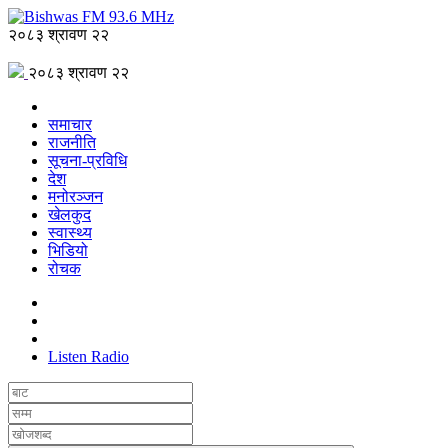
२०८३ श्रावण २२
२०८३ श्रावण २२
समाचार
राजनीति
सूचना-प्रविधि
देश
मनोरञ्जन
खेलकुद
स्वास्थ्य
भिडियो
रोचक
Listen Radio