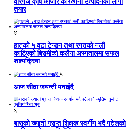
वीरगंज कृषि औजार कारखाना उत्पादनको लागी
तयार
४
हातको ५ वटा टेन्डन तथा रगतको नली
काटिएको बिरामीको कलैया अस्पतालमा सफल
शल्यक्रिया
५
आज सीता जयन्ती मनाईंदै
६
बाराको ख्याती प्राप्त शिक्षक स्वर्गीय भदै पटेलको