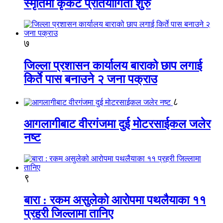
स्मृतिमा कृकेट प्रतियोगिता शुरु
७
जिल्ला प्रशासन कार्यालय बाराको छाप लगाई
किर्ते पास बनाउने २ जना पक्राउ
८
आगलागीबाट वीरगंजमा दुई मोटरसाईकल जलेर
नष्ट
९
बारा : रकम असुलेको आरोपमा पथलैयाका ११
प्रहरी जिल्लामा तानिए