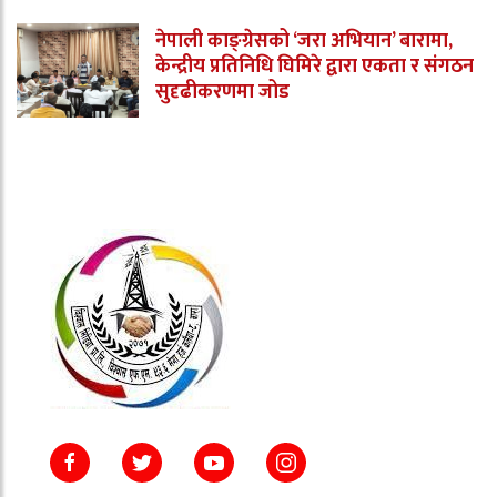
नेपाली काङ्ग्रेसको ‘जरा अभियान’ बारामा,
केन्द्रीय प्रतिनिधि घिमिरे द्वारा एकता र संगठन
सुदृढीकरणमा जोड