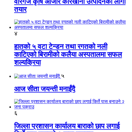
वीरगंज कृषि औजार कारखाना उत्पादनको लागी
तयार
४
हातको ५ वटा टेन्डन तथा रगतको नली
काटिएको बिरामीको कलैया अस्पतालमा सफल
शल्यक्रिया
५
आज सीता जयन्ती मनाईंदै
६
जिल्ला प्रशासन कार्यालय बाराको छाप लगाई