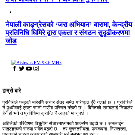
नेपाली काङ्ग्रेसको ‘जरा अभियान’ बारामा, केन्द्रीय
प्रतिनिधि घिमिरे द्वारा एकता र संगठन सुदृढीकरणमा
जोड
हाम्रो बारे
प्रविधिले फड्को मारेसँगै संचार क्षेत्र समेत परिष्कृत हुँदै गएको छ । प्रविधिले
नै पृथ्वीलाई एउटा सानो गाउँमा परिणत गरेको छ । विगतको समयलाई नियालेर
हेर्ने हो भने त प्रविधिमा क्रान्ति नै आएको मान्नुपर्छ ।
अहिलेको परिवेशमा विधुतीय संचारमाध्यमको आकर्षण बढ्दो छ । अनलाईन
साइटहरुको संख्या समेत बढ्दो छ । तर गुणस्तरीयता, फरकपना, निरन्तरता,
पाठकको चाहना अनुसारको सामाग्री भने मुलभुत पक्ष हुन् ।