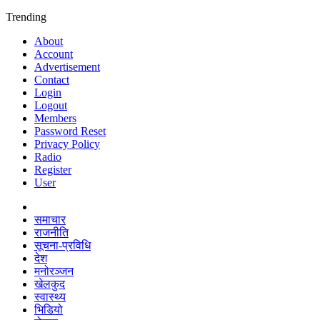
Trending
About
Account
Advertisement
Contact
Login
Logout
Members
Password Reset
Privacy Policy
Radio
Register
User
समाचार
राजनीति
सूचना-प्रविधि
देश
मनोरञ्जन
खेलकुद
स्वास्थ्य
भिडियो