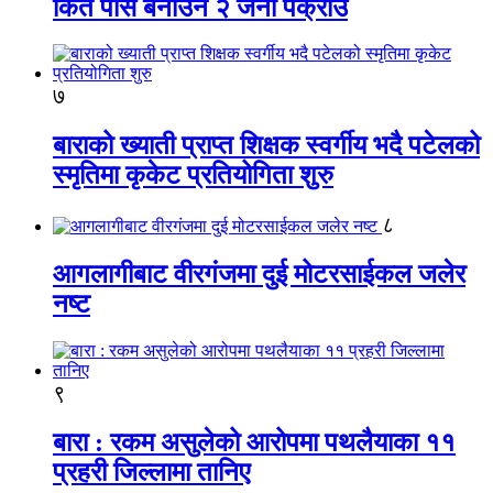
किर्ते पास बनाउने २ जना पक्राउ
७
बाराको ख्याती प्राप्त शिक्षक स्वर्गीय भदै पटेलको
स्मृतिमा कृकेट प्रतियोगिता शुरु
८
आगलागीबाट वीरगंजमा दुई मोटरसाईकल जलेर
नष्ट
९
बारा : रकम असुलेको आरोपमा पथलैयाका ११
प्रहरी जिल्लामा तानिए