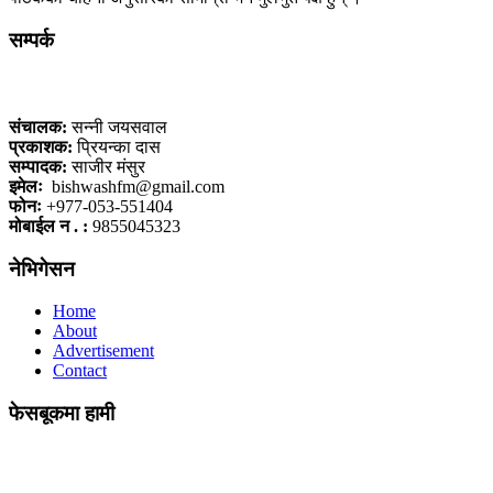
सम्पर्क
कलैया, बारा
संचालक:
सन्नी जयसवाल
प्रकाशक:
प्रियन्का दास
सम्पादक:
साजीर मंसुर
इमेलः
bishwashfm@gmail.com
फोनः
+977-053-551404
मोबाईल न . :
9855045323
नेभिगेसन
Home
About
Advertisement
Contact
फेसबूकमा हामी