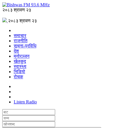
२०८३ श्रावण २३
२०८३ श्रावण २३
समाचार
राजनीति
सूचना-प्रविधि
देश
मनोरञ्जन
खेलकुद
स्वास्थ्य
भिडियो
रोचक
Listen Radio