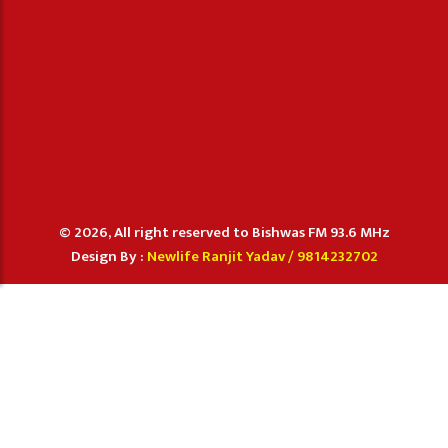
© 2026, All right reserved to Bishwas FM 93.6 MHz
Design By :
Newlife Ranjit Yadav /
9814232702