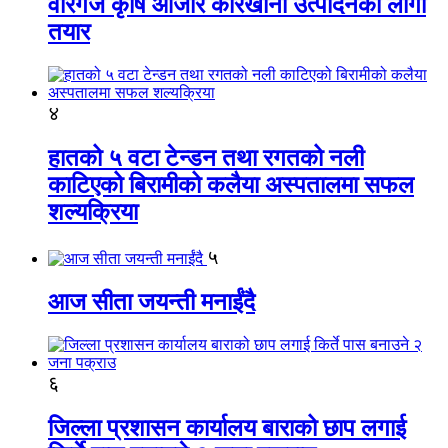
वीरगंज कृषि औजार कारखाना उत्पादनको लागी
तयार
४
हातको ५ वटा टेन्डन तथा रगतको नली
काटिएको बिरामीको कलैया अस्पतालमा सफल
शल्यक्रिया
५
आज सीता जयन्ती मनाईंदै
६
जिल्ला प्रशासन कार्यालय बाराको छाप लगाई