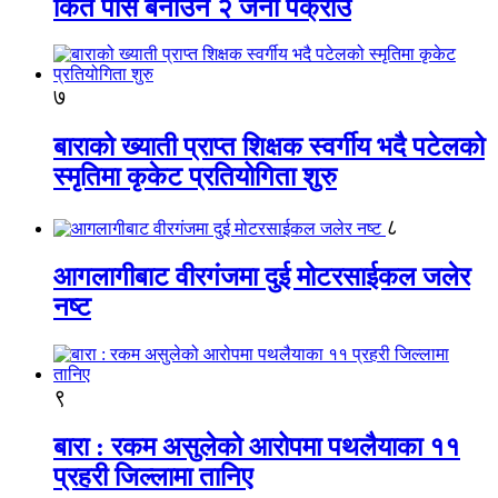
किर्ते पास बनाउने २ जना पक्राउ
७
बाराको ख्याती प्राप्त शिक्षक स्वर्गीय भदै पटेलको
स्मृतिमा कृकेट प्रतियोगिता शुरु
८
आगलागीबाट वीरगंजमा दुई मोटरसाईकल जलेर
नष्ट
९
बारा : रकम असुलेको आरोपमा पथलैयाका ११
प्रहरी जिल्लामा तानिए