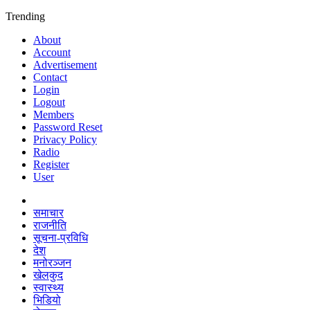
Trending
About
Account
Advertisement
Contact
Login
Logout
Members
Password Reset
Privacy Policy
Radio
Register
User
समाचार
राजनीति
सूचना-प्रविधि
देश
मनोरञ्जन
खेलकुद
स्वास्थ्य
भिडियो