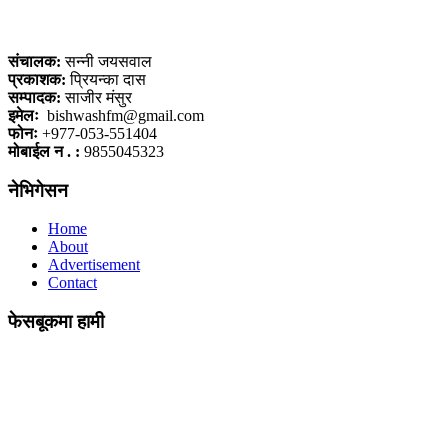
कलैया, बारा
संचालक:
सन्नी जयसवाल
प्रकाशक:
प्रियन्का दास
सम्पादक:
साजीर मंसुर
इमेलः
bishwashfm@gmail.com
फोनः
+977-053-551404
मोबाईल न . :
9855045323
नेभिगेसन
Home
About
Advertisement
Contact
फेसबूकमा हामी