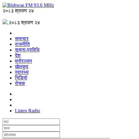
२०८३ श्रावण २४
२०८३ श्रावण २४
समाचार
राजनीति
सूचना-प्रविधि
देश
मनोरञ्जन
खेलकुद
स्वास्थ्य
भिडियो
रोचक
Listen Radio