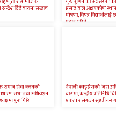
 सहिष्णुता र सामाजिक
गुरु पूर्णिमाको अवसरमा ‘क
न्देश दिँदै बारामा सद्भाव
प्रसाद वाल अक्षयकोष’ स्था
घोषणा, विपन्न विद्यार्थीलाई छात
प्रदान गरिने
ि समाज सेवा क्लबको
नेपाली काङ्ग्रेसको ‘जरा अ
साधारण सभा तथा अधिवेशन
बारामा, केन्द्रीय प्रतिनिधि घिमि
ध्यक्षमा पुनः गिरि
एकता र संगठन सुदृढीकरण