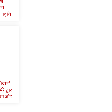
ाशी
पना
्रवृत्ति
भियान’
रे द्वारा
मा जोड