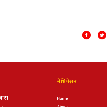
नेभिगेसन
बारा
Home