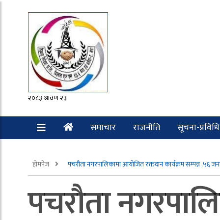
२०८३ श्रावण २३
समाचार
राजनीति
सूचना-प्रविधि
रोचक
होमपेज
पचरौता नगरपालिकामा आयोजित रक्तदान कार्यक्रम सम्पन्न ,५६ जना
पचरौता नगरपालि