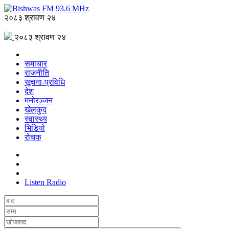
२०८३ श्रावण २४
२०८३ श्रावण २४
समाचार
राजनीति
सूचना-प्रविधि
देश
मनोरञ्जन
खेलकुद
स्वास्थ्य
भिडियो
रोचक
Listen Radio