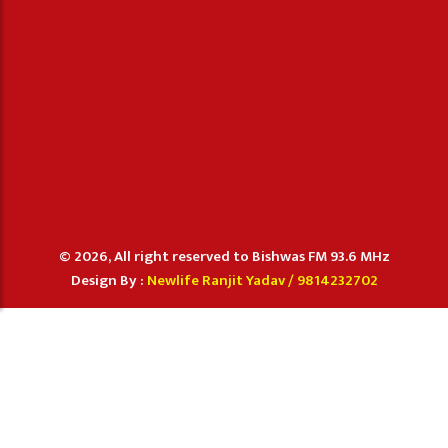
© 2026, All right reserved to Bishwas FM 93.6 MHz
Design By :
Newlife Ranjit Yadav /
9814232702