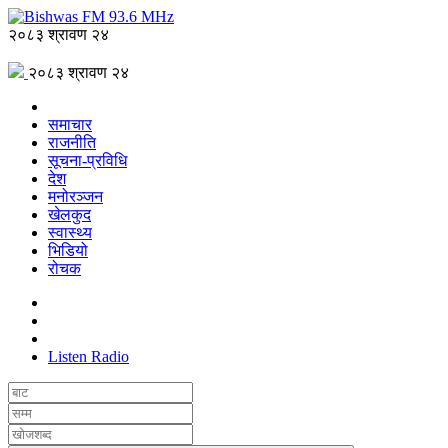
२०८३ श्रावण २४
२०८३ श्रावण २४
समाचार
राजनीति
सूचना-प्रविधि
देश
मनोरञ्जन
खेलकुद
स्वास्थ्य
भिडियो
रोचक
Listen Radio