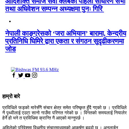
आदिशक्ति समाज सेवा क्लबको पहिलो साधारण सभा
तथा अधिवेशन सम्पन्न अध्यक्षमा पुनः गिरि
नेपाली काङ्ग्रेसको ‘जरा अभियान’ बारामा, केन्द्रीय
प्रतिनिधि घिमिरे द्वारा एकता र संगठन सुदृढीकरणमा
जोड
हाम्रो बारे
प्रविधिले फड्को मारेसँगै संचार क्षेत्र समेत परिष्कृत हुँदै गएको छ । प्रविधिले
नै पृथ्वीलाई एउटा सानो गाउँमा परिणत गरेको छ । विगतको समयलाई नियालेर
हेर्ने हो भने त प्रविधिमा क्रान्ति नै आएको मान्नुपर्छ ।
अहिलेको परिवेशमा विधुतीय संचारमाध्यमको आकर्षण बढ्दो छ । अनलाईन