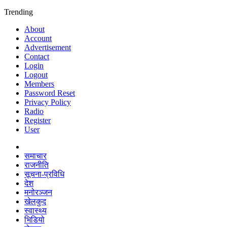
Trending
About
Account
Advertisement
Contact
Login
Logout
Members
Password Reset
Privacy Policy
Radio
Register
User
समाचार
राजनीति
सूचना-प्रविधि
देश
मनोरञ्जन
खेलकुद
स्वास्थ्य
भिडियो