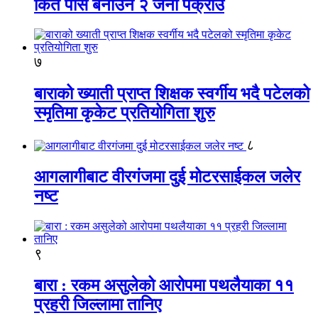
किर्ते पास बनाउने २ जना पक्राउ
७
बाराको ख्याती प्राप्त शिक्षक स्वर्गीय भदै पटेलको
स्मृतिमा कृकेट प्रतियोगिता शुरु
८
आगलागीबाट वीरगंजमा दुई मोटरसाईकल जलेर
नष्ट
९
बारा : रकम असुलेको आरोपमा पथलैयाका ११
प्रहरी जिल्लामा तानिए