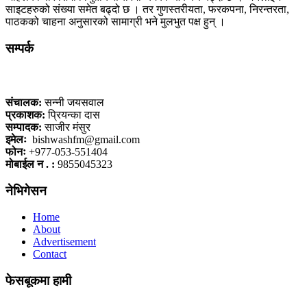
साइटहरुको संख्या समेत बढ्दो छ । तर गुणस्तरीयता, फरकपना, निरन्तरता,
पाठकको चाहना अनुसारको सामाग्री भने मुलभुत पक्ष हुन् ।
सम्पर्क
कलैया, बारा
संचालक:
सन्नी जयसवाल
प्रकाशक:
प्रियन्का दास
सम्पादक:
साजीर मंसुर
इमेलः
bishwashfm@gmail.com
फोनः
+977-053-551404
मोबाईल न . :
9855045323
नेभिगेसन
Home
About
Advertisement
Contact
फेसबूकमा हामी