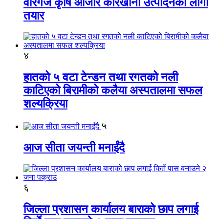
वीरगंज कृषि औजार कारखाना उत्पादनको लागी
तयार
४
हातको ५ वटा टेन्डन तथा रगतको नली
काटिएको बिरामीको कलैया अस्पतालमा सफल
शल्यक्रिया
५
आज सीता जयन्ती मनाईंदै
६
जिल्ला प्रशासन कार्यालय बाराको छाप लगाई