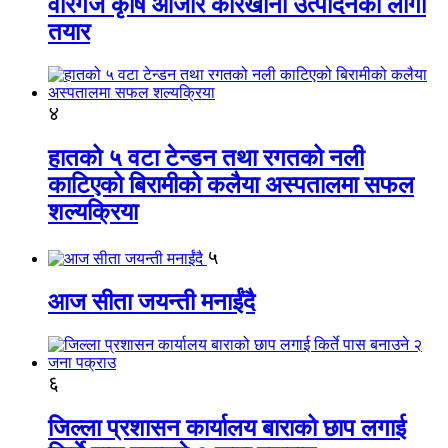
वीरगंज कृषि औजार कारखाना उत्पादनको लागी
तयार
४
हातको ५ वटा टेन्डन तथा रगतको नली
काटिएको बिरामीको कलैया अस्पतालमा सफल
शल्यक्रिया
५
आज सीता जयन्ती मनाईंदै
६
जिल्ला प्रशासन कार्यालय बाराको छाप लगाई