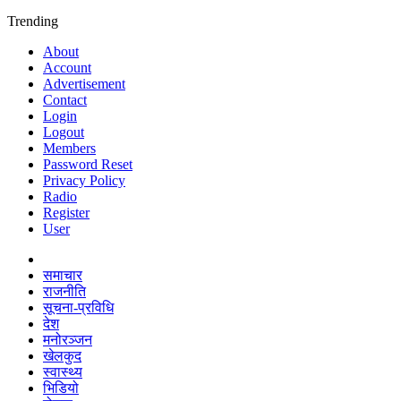
Trending
About
Account
Advertisement
Contact
Login
Logout
Members
Password Reset
Privacy Policy
Radio
Register
User
समाचार
राजनीति
सूचना-प्रविधि
देश
मनोरञ्जन
खेलकुद
स्वास्थ्य
भिडियो