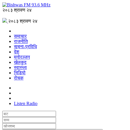
२०८३ श्रावण २४
२०८३ श्रावण २४
समाचार
राजनीति
सूचना-प्रविधि
देश
मनोरञ्जन
खेलकुद
स्वास्थ्य
भिडियो
रोचक
Listen Radio