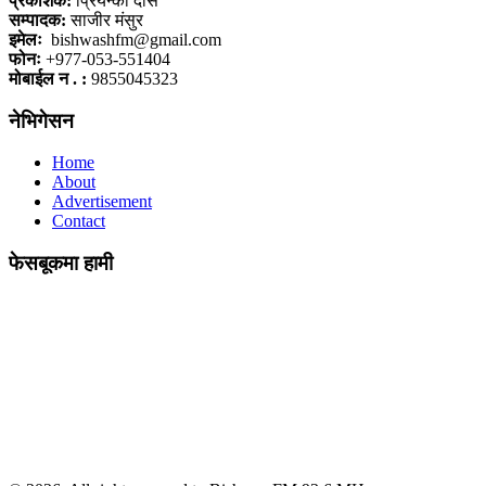
प्रकाशक:
प्रियन्का दास
सम्पादक:
साजीर मंसुर
इमेलः
bishwashfm@gmail.com
फोनः
+977-053-551404
मोबाईल न . :
9855045323
नेभिगेसन
Home
About
Advertisement
Contact
फेसबूकमा हामी