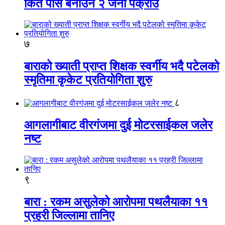
किर्ते पास बनाउने २ जना पक्राउ
७
बाराको ख्याती प्राप्त शिक्षक स्वर्गीय भदै पटेलको
स्मृतिमा कृकेट प्रतियोगिता शुरु
८
आगलागीबाट वीरगंजमा दुई मोटरसाईकल जलेर
नष्ट
९
बारा : रकम असुलेको आरोपमा पथलैयाका ११
प्रहरी जिल्लामा तानिए