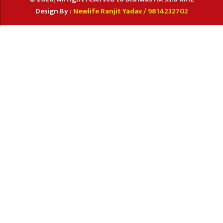
Design By :
Newlife Ranjit Yadav /
9814232702