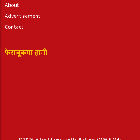
About
Advertisement
Contact
फेसबूकमा हामी
© 2026, All right reserved to Bishwas FM 93.6 MHz