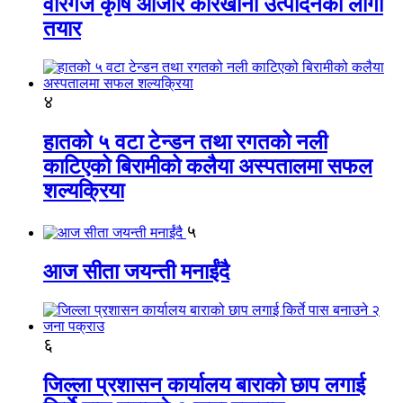
वीरगंज कृषि औजार कारखाना उत्पादनको लागी
तयार
४
हातको ५ वटा टेन्डन तथा रगतको नली
काटिएको बिरामीको कलैया अस्पतालमा सफल
शल्यक्रिया
५
आज सीता जयन्ती मनाईंदै
६
जिल्ला प्रशासन कार्यालय बाराको छाप लगाई