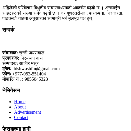
अहिलेको परिवेशमा विधुतीय संचारमाध्यमको आकर्षण बढ्दो छ । अनलाईन
साइटहरुको संख्या समेत बढ्दो छ । तर गुणस्तरीयता, फरकपना, निरन्तरता,
पाठकको चाहना अनुसारको सामाग्री भने मुलभुत पक्ष हुन् ।
सम्पर्क
कलैया, बारा
संचालक:
सन्नी जयसवाल
प्रकाशक:
प्रियन्का दास
सम्पादक:
साजीर मंसुर
इमेलः
bishwashfm@gmail.com
फोनः
+977-053-551404
मोबाईल न . :
9855045323
नेभिगेसन
Home
About
Advertisement
Contact
फेसबूकमा हामी