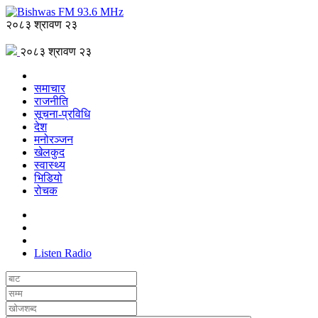
२०८३ श्रावण २३
२०८३ श्रावण २३
समाचार
राजनीति
सूचना-प्रविधि
देश
मनोरञ्जन
खेलकुद
स्वास्थ्य
भिडियो
रोचक
Listen Radio