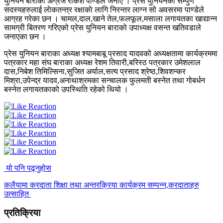
युनियन बाराका अग्रज राकेश पाण्डेले जनाए । प्रेस युनियनका सम्पुर्ण
सदस्यहरुलाई लाेकतन्त्र रक्षाकाे लागि निरन्तर लाग्न सो अवसरमा पाण्डेले
आग्रह गरेका छन । चामल,दाल,खाने तेल,फलफूल,मसाला लगायतका खाद्यान्न
सामग्री बितरण गरिएको प्रेस युनियन बाराको उपाध्यक्ष वसन्त खतिवडाले
जनाएका छन ।
प्रेस युनियन बाराका अध्यक्ष श्यामबाबू प्रसाद यादवको अध्यक्षतामा कार्यक्रममा
पत्रकार महा संघ बाराका अध्यक्ष रेशम तिवारी,बरिस्ठ पत्रकार उमेशलाल
दास,निबेश तिमिल्सिना,सुजित अर्याल,सत्य प्रसाद श्रेष्ठ,शिवशन्कर
मिश्रा,उपेन्द्र यादव,अनाथाश्रमका सन्चालक फुलमती बस्नेत तथा गोबर्धन
बस्नेत लगायतकाको उपस्थिति रहेको थियो ।
यो पनि पढ्नुहोस
कलैयामा करदाता शिक्षा तथा अन्तरक्रिया कार्यक्रम सम्पन्न,करदाताहरु
उत्साहित
प्रतिक्रिया