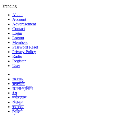
Trending
About
Account
Advertisement
Contact
Login
Logout
Members
Password Reset
Privacy Policy
Radio
Register
User
समाचार
राजनीति
सूचना-प्रविधि
देश
मनोरञ्जन
खेलकुद
स्वास्थ्य
भिडियो