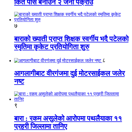
किर्ते पास बनाउने २ जना पक्राउ
७
बाराको ख्याती प्राप्त शिक्षक स्वर्गीय भदै पटेलको
स्मृतिमा कृकेट प्रतियोगिता शुरु
८
आगलागीबाट वीरगंजमा दुई मोटरसाईकल जलेर
नष्ट
९
बारा : रकम असुलेको आरोपमा पथलैयाका ११
प्रहरी जिल्लामा तानिए