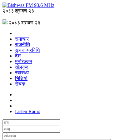
२०८३ श्रावण २३
२०८३ श्रावण २३
समाचार
राजनीति
सूचना-प्रविधि
देश
मनोरञ्जन
खेलकुद
स्वास्थ्य
भिडियो
रोचक
Listen Radio