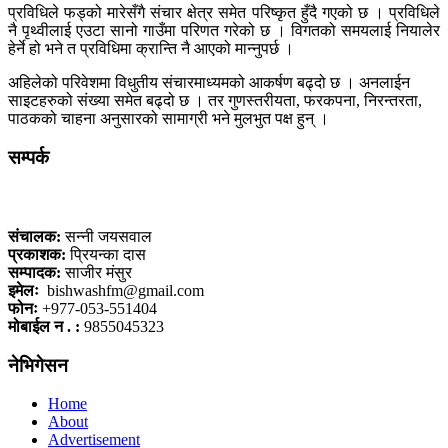
प्रविधिले फड्को मारेसँगै संचार क्षेत्र समेत परिष्कृत हुँदै गएको छ । प्रविधिले
नै पृथ्वीलाई एउटा सानो गाउँमा परिणत गरेको छ । विगतको समयलाई नियालेर
हेर्ने हो भने त प्रविधिमा क्रान्ति नै आएको मान्नुपर्छ ।
अहिलेको परिवेशमा विधुतीय संचारमाध्यमको आकर्षण बढ्दो छ । अनलाईन
साइटहरुको संख्या समेत बढ्दो छ । तर गुणस्तरीयता, फरकपना, निरन्तरता,
पाठकको चाहना अनुसारको सामाग्री भने मुलभुत पक्ष हुन् ।
सम्पर्क
कलैया, बारा
संचालक:
सन्नी जयसवाल
प्रकाशक:
प्रियन्का दास
सम्पादक:
साजीर मंसुर
इमेलः
bishwashfm@gmail.com
फोनः
+977-053-551404
मोबाईल न . :
9855045323
नेभिगेसन
Home
About
Advertisement