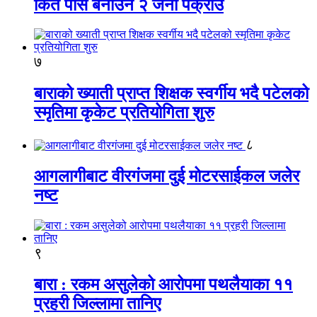
किर्ते पास बनाउने २ जना पक्राउ
७
बाराको ख्याती प्राप्त शिक्षक स्वर्गीय भदै पटेलको
स्मृतिमा कृकेट प्रतियोगिता शुरु
८
आगलागीबाट वीरगंजमा दुई मोटरसाईकल जलेर
नष्ट
९
बारा : रकम असुलेको आरोपमा पथलैयाका ११
प्रहरी जिल्लामा तानिए