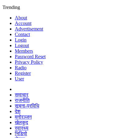
Trending
About
Account
Advertisement
Contact
Login
Logout
Members
Password Reset
Privacy Policy
Radio
Register
User
समाचार
राजनीति
सूचना-प्रविधि
देश
मनोरञ्जन
खेलकुद
स्वास्थ्य
भिडियो