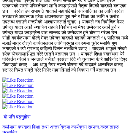
कार्यक्रमको प्रमुख अतिथिको रुपमा सम्बोधन गर्दै यादवले देशमा हरेक
प्रकारको राम्रो परिवर्तनका लागि काङ्ग्रेसले नेतृत्व दिएको यादवले बताएका
छन । प्रदेश उप सभापति यादवले महागढिमाई नगरपालिका का लागि प्रदेश
सरकारले आवस्यक हरेक आवस्यकता पूरा गर्ने र शिक्षा का लागि १ करोड
उपलब्ध गराउने मन्त्रीको आश्वासनलाई सुनाए । यादवले नव निर्वाचित मेयर
उपेन्द्र यादव अर्को स्थानिय तहको निर्वाचन मा मेयर उम्मेदवार अर्को हुने र
उपेन्द्र यादव काङ्ग्रेस बाट सान्सद को उम्मेदवार हुने घोषणा गरेका छन ।
सोही कार्यक्रममा बोल्दै मेयर उपेन्द्र यादवले यहाका जनताले १६ पालिका मध्ये
मलाई मात्र दोश्रो कार्यकालका लागि प्रमुख का रुपमा चुनेर ममाथि गुण
लगाएको र त्यो गुणलाई कहिल्यै बिर्सन नसकिने बताए । यादवले आफुले गरेको
हरेक घोषणालाई पूरा गरेरै छाड्ने बताएका छन । यादवले शिक्षा स्वास्थमा धेरै
परिवर्तन गरेको र जनताले यसैको प्रसंशा दिदै यो चुनावमा फेरि आशिर्वाद दिएर
जिताएको बताए । अब आफू मेयर नबन्ने घोषणा गर्दै यादवले आन्तरिक कलह
हटाएर नियत राम्रो गरेर मिलेर महागढिमाई को बिकास गर्ने बताएका छन ।
यो पनि पढ्नुहोस
कलैयामा करदाता शिक्षा तथा अन्तरक्रिया कार्यक्रम सम्पन्न,करदाताहरु
उत्साहित