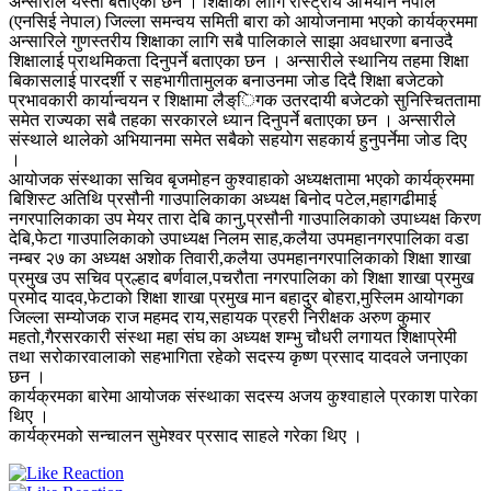
अन्सारीले यस्तो बताएका छन । शिक्षाका लागि रास्ट्रीय अभियान नेपाल
(एनसिई नेपाल) जिल्ला समन्वय समिती बारा को आयोजनामा भएको कार्यक्रममा
अन्सारिले गुणस्तरीय शिक्षाका लागि सबै पालिकाले साझा अवधारणा बनाउदै
शिक्षालाई प्राथमिकता दिनुपर्ने बताएका छन । अन्सारीले स्थानिय तहमा शिक्षा
बिकासलाई पारदर्शी र सहभागीतामुलक बनाउनमा जोड दिदै शिक्षा बजेटको
प्रभावकारी कार्यान्वयन र शिक्षामा लैङ्िगक उतरदायी बजेटको सुनिस्चिततामा
समेत राज्यका सबै तहका सरकारले ध्यान दिनुपर्ने बताएका छन । अन्सारीले
संस्थाले थालेको अभियानमा समेत सबैको सहयोग सहकार्य हुनुपर्नेमा जोड दिए
।
आयोजक संस्थाका सचिव बृजमोहन कुश्वाहाको अध्यक्षतामा भएको कार्यक्रममा
बिशिस्ट अतिथि प्रसौनी गाउपालिकाका अध्यक्ष बिनोद पटेल,महागढीमाई
नगरपालिकाका उप मेयर तारा देबि कानु,प्रसौनी गाउपालिकाको उपाध्यक्ष किरण
देबि,फेटा गाउपालिकाको उपाध्यक्ष निलम साह,कलैया उपमहानगरपालिका वडा
नम्बर २७ का अध्यक्ष अशोक तिवारी,कलैया उपमहानगरपालिकाको शिक्षा शाखा
प्रमुख उप सचिव प्रल्हाद बर्णवाल,पचरौता नगरपालिका को शिक्षा शाखा प्रमुख
प्रमोद यादव,फेटाको शिक्षा शाखा प्रमुख मान बहादुर बोहरा,मुस्लिम आयोगका
जिल्ला सम्योजक राज महमद राय,सहायक प्रहरी निरीक्षक अरुण कुमार
महतो,गैरसरकारी संस्था महा संघ का अध्यक्ष शम्भु चौधरी लगायत शिक्षाप्रेमी
तथा सरोकारवालाको सहभागिता रहेको सदस्य कृष्ण प्रसाद यादवले जनाएका
छन ।
कार्यक्रमका बारेमा आयोजक संस्थाका सदस्य अजय कुश्वाहाले प्रकाश पारेका
थिए ।
कार्यक्रमको सन्चालन सुमेश्वर प्रसाद साहले गरेका थिए ।