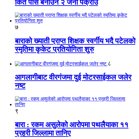
किर्ते पास बनाउने २ जना पक्राउ
७
बाराको ख्याती प्राप्त शिक्षक स्वर्गीय भदै पटेलको
स्मृतिमा कृकेट प्रतियोगिता शुरु
८
आगलागीबाट वीरगंजमा दुई मोटरसाईकल जलेर
नष्ट
९
बारा : रकम असुलेको आरोपमा पथलैयाका ११
प्रहरी जिल्लामा तानिए