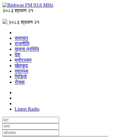
२०८३ श्रावण २१
२०८३ श्रावण २१
समाचार
राजनीति
सूचना-प्रविधि
देश
मनोरञ्जन
खेलकुद
स्वास्थ्य
भिडियो
रोचक
Listen Radio