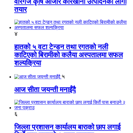
वीरगंज कृषि औजार कारखाना उत्पादनको लागी
तयार
४
हातको ५ वटा टेन्डन तथा रगतको नली
काटिएको बिरामीको कलैया अस्पतालमा सफल
शल्यक्रिया
५
आज सीता जयन्ती मनाईंदै
६
जिल्ला प्रशासन कार्यालय बाराको छाप लगाई