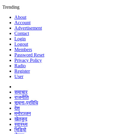
Trending
About
Account
Advertisement
Contact
Login
Logout
Members
Password Reset
Privacy Policy
Radio
Register
User
समाचार
राजनीति
सूचना-प्रविधि
देश
मनोरञ्जन
खेलकुद
स्वास्थ्य
भिडियो