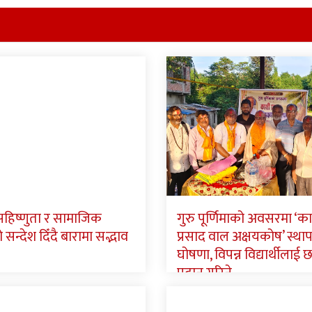
 सहिष्णुता र सामाजिक
गुरु पूर्णिमाको अवसरमा ‘क
न्देश दिँदै बारामा सद्भाव
प्रसाद वाल अक्षयकोष’ स्था
घोषणा, विपन्न विद्यार्थीलाई छात
प्रदान गरिने