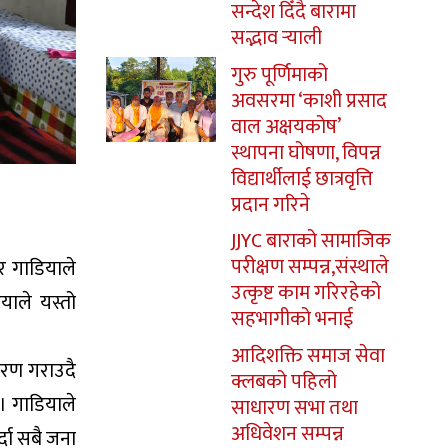
सन्देश दिँदै बारामा
सद्भाव र्‍याली
गुरु पूर्णिमाको
अवसरमा ‘काशी प्रसाद
वाल अक्षयकोष’
स्थापना घोषणा, विपन्न
विद्यार्थीलाई छात्रवृत्ति
प्रदान गरिने
JJYC बाराको सामाजिक
परीक्षण सम्पन्न,संस्थाले
र गाडियाले
उत्कृष्ट काम गरिरहेको
याले यस्तो
सहभागीको भनाई
आदिशक्ति समाज सेवा
्मरण गराउदै
क्लबको पहिलो
। गाडियाले
साधारण सभा तथा
अधिवेशन सम्पन्न
दा सबै जना