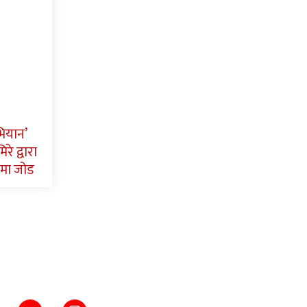
भियान’
रे द्वारा
मा जोड