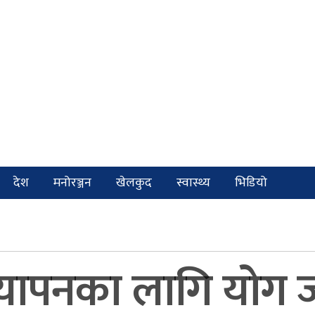
देश
मनोरञ्जन
खेलकुद
स्वास्थ्य
भिडियो
यापनका लागि योग ज