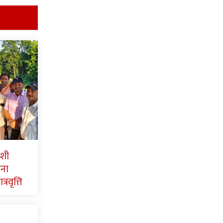
ाशी
पना
्रवृत्ति