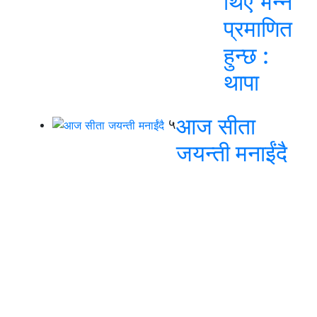
थिए भन्ने
प्रमाणित
हुन्छ :
थापा
आज सीता
५
जयन्ती मनाईंदै