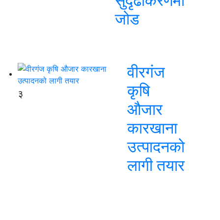
सुदृढीकरणमा
जोड
वीरगंज
कृषि
३
औजार
कारखाना
उत्पादनको
लागी तयार