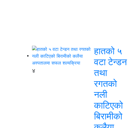
हातको ५
वटा टेन्डन
४
तथा
रगतको
नली
काटिएको
बिरामीको
कलैया