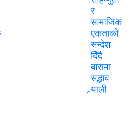
र
सामाजिक
ु
एकताको
सन्देश
दिँदै
बारामा
सद्भाव
र्‍याली