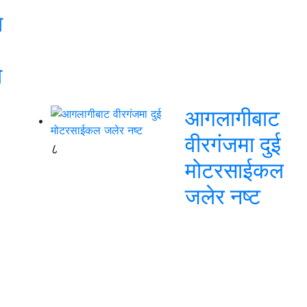
ा
ा
आगलागीबाट
वीरगंजमा दुई
८
मोटरसाईकल
जलेर नष्ट