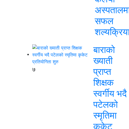
अस्पतालम
सफल
शल्यक्रिय
बाराको
ख्याती
७
प्राप्त
शिक्षक
स्वर्गीय भदै
पटेलको
स्मृतिमा
कृकेट