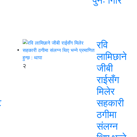
पुनः गिरि
रवि
लामिछाने
२
जीबी
राईसँग
मिलेर
ट
सहकारी
ठगीमा
संलग्न