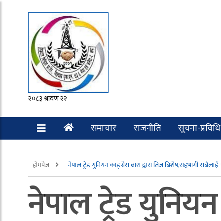
२०८३ श्रावण २२
समाचार
राजनीति
सूचना-प्रविधि
रोचक
होमपेज
नेपाल ट्रेड युनियन काङ्ग्रेस बारा द्वारा तिज बिशेष,सहभागी सबैलाई
नेपाल ट्रेड युनियन