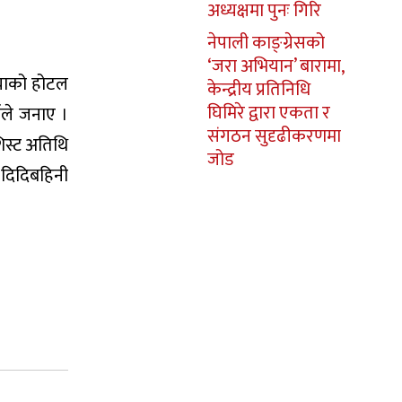
अध्यक्षमा पुनः गिरि
नेपाली काङ्ग्रेसको
‘जरा अभियान’ बारामा,
लैयाको होटल
केन्द्रीय प्रतिनिधि
घिमिरे द्वारा एकता र
माले जनाए ।
संगठन सुदृढीकरणमा
शिस्ट अतिथि
जोड
 दिदिबहिनी