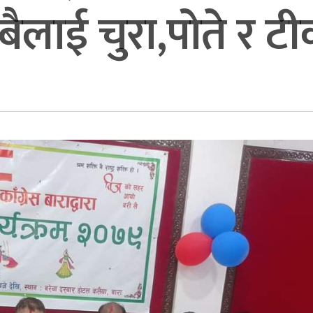
ैलाई चुरा,पोते र ट