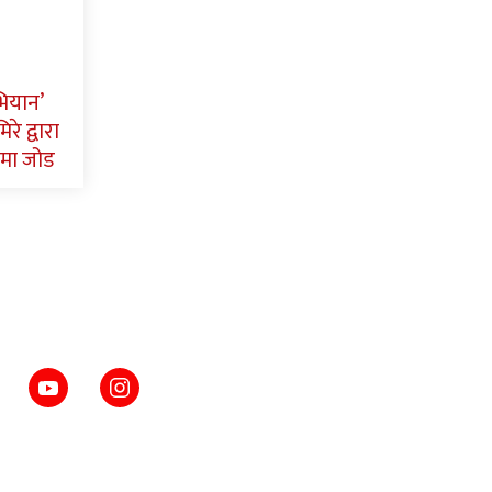
भियान’
रे द्वारा
मा जोड