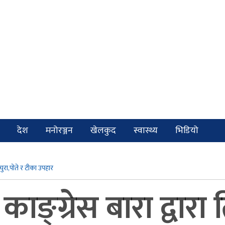
देश
मनोरञ्जन
खेलकुद
स्वास्थ्य
भिडियो
 चुरा,पोते र टीका उपहार
 काङ्ग्रेस बारा द्वारा