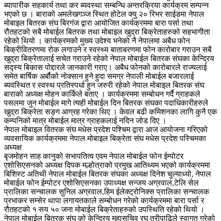
ब्यापारीक सहकार्य तथा कर ब्यवस्था सम्बन्धि अन्तरक्रिया कार्यक्रम सम्पन्न
भएको छ । बाराको अमलेखगञ्ज स्थित होटेल क्यु २० रिभर साईडमा नेपाल
मोबाइल बितरक संघ बिरगंज द्वारा आयोजित कार्यक्रममा बारा पर्सा तथा
रौतहटको सबै मोबाईल बितरक तथा मोबाइल खुद्रा बिक्रेताहरुको सहभागीता
रहेको थियो । कार्यक्रमको मुख्य उदेश्य भनेको नै नेपालमा अबैध फोन
बिक्रीवितरणमा रोक लगाउने र स्वस्थ्य बाताबरणमा फोन कारोबार गराउन सबै
खुद्रा बिक्रेतालाई सचेत गराउने रहेको नेपाल मोबाईल बितरक संघका केन्द्रिय
सद्स्य बिकास पोद्दारले जानकारी गराए। अबैध फोनको कारोबारले राज्यलाई
समेत बार्षिक अर्बौको नोक्सान हुने हुदा समग्र नेपाली मोबाईल बजारलाई
ब्यवस्थित र स्वस्थ प्रतिस्पर्धा हुन जरुरी रहेको नेपाल मोबाइल बितरक संघ
बाराको अध्यक्ष मोहन कार्किले बताए । कार्यक्रममा सम्बोधन गर्दै ग्राहकले
पसलमा जुन मोबाईल मागे त्यही मोबाईल दिन बितरक संघका पदाधिकारीहरुले
खुद्रा बिक्रेता सङ्ग आग्रह गरेका थिए । केवल बढी कमिशनका लागि कुनै एक
कम्पनिको मात्र मोबाईल मात्र ग्राहकलाई नदिन जोड दिए ।
नेपाल मोबाइल वितरक संघ मधेस प्रदेश पश्चिम द्वारा आज आयोजना गरिएको
व्यवसायिक कार्यक्रममा नेपाल मोबाइल बिक्रेता संघ मधेस प्रदेश पस्चिमका
अध्यक्ष
बृजमोहन साह कानुको सभापतित्व एवम नेपाल मोबाईल फोन ईम्पोटर
एशोसिएसनको अध्यक्ष दिपक मल्होत्राको प्रमुख आतिथ्यम भएको कार्यक्रममा
बिशिस्ट अतिथी नेपाल मोबाईल बितरक संघका अध्यक्ष दिनेश चुल्याध्यो, नेपाल
मोबाईल फोन ईम्पोटर एशोसिएसनका उपाध्यक्ष सन्जय अग्रवाल,टेलि सेल
प्रालिका सन्चालक सुनिल अग्रवाल,हिम ईलेक्ट्रोनिक्स प्रालिका सन्चालक
प्रभाकर सम्सेर थापा लगायतकाले सम्बोधन गरेको कार्यक्रममा बारा पर्सा र
रौतहटको १ सय ५० जना मोबाईल बिक्रेताहरुको उपस्थिति रहेको थियो ।
नेपाल मोबाईल बितरक संघ को केन्द्रिय महासचिव रघु त्रीपाढिले स्वागत गरेको