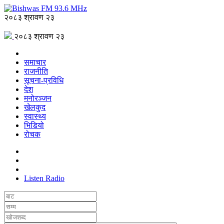
२०८३ श्रावण २३
२०८३ श्रावण २३
समाचार
राजनीति
सूचना-प्रविधि
देश
मनोरञ्जन
खेलकुद
स्वास्थ्य
भिडियो
रोचक
Listen Radio