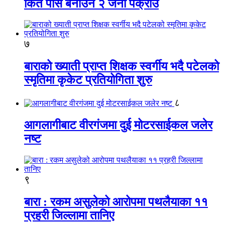
किर्ते पास बनाउने २ जना पक्राउ
७
बाराको ख्याती प्राप्त शिक्षक स्वर्गीय भदै पटेलको
स्मृतिमा कृकेट प्रतियोगिता शुरु
८
आगलागीबाट वीरगंजमा दुई मोटरसाईकल जलेर
नष्ट
९
बारा : रकम असुलेको आरोपमा पथलैयाका ११
प्रहरी जिल्लामा तानिए