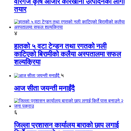
वीरगंज कृषि औजार कारखाना उत्पादनको लागी
तयार
४
हातको ५ वटा टेन्डन तथा रगतको नली
काटिएको बिरामीको कलैया अस्पतालमा सफल
शल्यक्रिया
५
आज सीता जयन्ती मनाईंदै
६
जिल्ला प्रशासन कार्यालय बाराको छाप लगाई