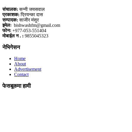
संचालक:
सन्नी जयसवाल
प्रकाशक:
प्रियन्का दास
सम्पादक:
साजीर मंसुर
इमेलः
bishwashfm@gmail.com
फोनः
+977-053-551404
मोबाईल न . :
9855045323
नेभिगेसन
Home
About
Advertisement
Contact
फेसबूकमा हामी