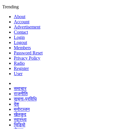
Trending
About
Account
Advertisement
Contact
Login
Logout
Members
Password Reset
Privacy Policy
Radio
Register
User
समाचार
राजनीति
सूचना-प्रविधि
देश
मनोरञ्जन
खेलकुद
स्वास्थ्य
भिडियो