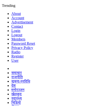
Trending
About
Account
Advertisement
Contact
Login
Logout
Members
Password Reset
Privacy Policy
Radio
Register
User
समाचार
राजनीति
सूचना-प्रविधि
देश
मनोरञ्जन
खेलकुद
स्वास्थ्य
भिडियो