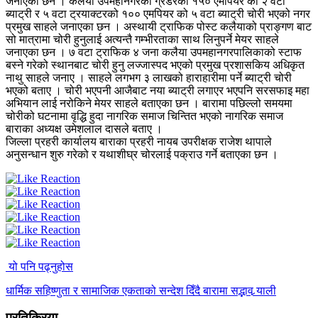
जनाएका छन । कलैया उपमहानगरको ग्रेडरको १५० एमपियर को २ वटा
ब्याट्री र ५ वटा ट्रयाक्टरको १०० एमपियर को ५ वटा ब्याट्री चोरी भएको नगर
प्रमुख साहले जनाएका छन । अस्थायी ट्राफिक पोस्ट कलैयाको प्राङ्गण बाट
सो मात्रामा चोरी हुनुलाई अत्यन्तै गम्भीरताका साथ लिनुपर्ने मेयर साहले
जनाएका छन । ७ वटा ट्राफिक ४ जना कलैया उपमहानगरपालिकाको स्टाफ
बस्ने गरेको स्थानबाट चोरी हुनु लज्जास्पद भएको प्रमुख प्रशासकिय अधिकृत
नाथु साहले जनाए । साहले लगभग ३ लाखको हाराहारीमा पर्ने ब्याट्री चोरी
भएको बताए । चोरी भएपनी आजैबाट नया ब्याट्री लगाएर भएपनि सरसफाइ महा
अभियान लाई नरोकिने मेयर साहले बताएका छन । बारामा पछिल्लो समयमा
चोरीको घटनामा वृद्धि हुदा नागरिक समाज चिन्तित भएको नागरिक समाज
बाराका अध्यक्ष उमेशलाल दासले बताए ।
जिल्ला प्रहरी कार्यालय बाराका प्रहरी नायब उपरीक्षक राजेश थापाले
अनुसन्धान शुरु गरेको र यथाशीघ्र चोरलाई पक्राउ गर्ने बताएका छन ।
यो पनि पढ्नुहोस
धार्मिक सहिष्णुता र सामाजिक एकताको सन्देश दिँदै बारामा सद्भाव र्‍याली
प्रतिक्रिया