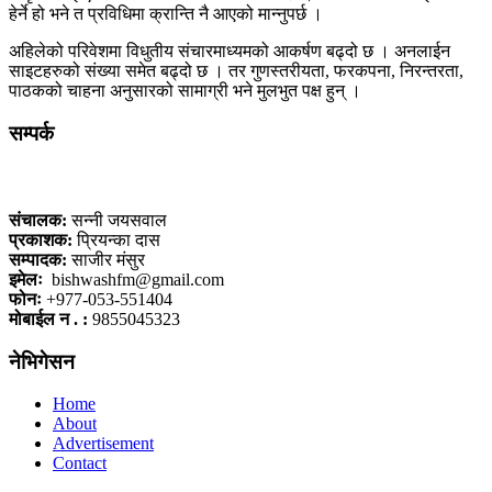
हेर्ने हो भने त प्रविधिमा क्रान्ति नै आएको मान्नुपर्छ ।
अहिलेको परिवेशमा विधुतीय संचारमाध्यमको आकर्षण बढ्दो छ । अनलाईन
साइटहरुको संख्या समेत बढ्दो छ । तर गुणस्तरीयता, फरकपना, निरन्तरता,
पाठकको चाहना अनुसारको सामाग्री भने मुलभुत पक्ष हुन् ।
सम्पर्क
कलैया, बारा
संचालक:
सन्नी जयसवाल
प्रकाशक:
प्रियन्का दास
सम्पादक:
साजीर मंसुर
इमेलः
bishwashfm@gmail.com
फोनः
+977-053-551404
मोबाईल न . :
9855045323
नेभिगेसन
Home
About
Advertisement
Contact