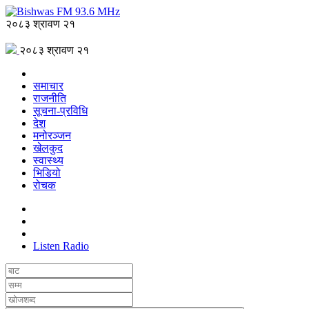
२०८३ श्रावण २१
२०८३ श्रावण २१
समाचार
राजनीति
सूचना-प्रविधि
देश
मनोरञ्जन
खेलकुद
स्वास्थ्य
भिडियो
रोचक
Listen Radio