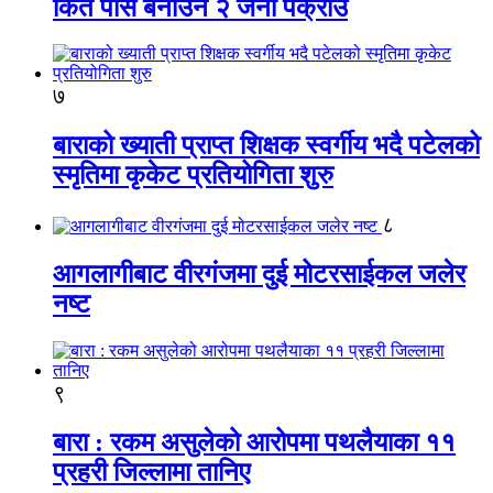
किर्ते पास बनाउने २ जना पक्राउ
७
बाराको ख्याती प्राप्त शिक्षक स्वर्गीय भदै पटेलको
स्मृतिमा कृकेट प्रतियोगिता शुरु
८
आगलागीबाट वीरगंजमा दुई मोटरसाईकल जलेर
नष्ट
९
बारा : रकम असुलेको आरोपमा पथलैयाका ११
प्रहरी जिल्लामा तानिए