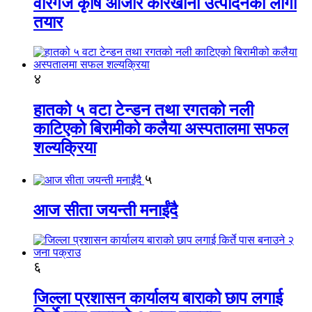
वीरगंज कृषि औजार कारखाना उत्पादनको लागी
तयार
४
हातको ५ वटा टेन्डन तथा रगतको नली
काटिएको बिरामीको कलैया अस्पतालमा सफल
शल्यक्रिया
५
आज सीता जयन्ती मनाईंदै
६
जिल्ला प्रशासन कार्यालय बाराको छाप लगाई