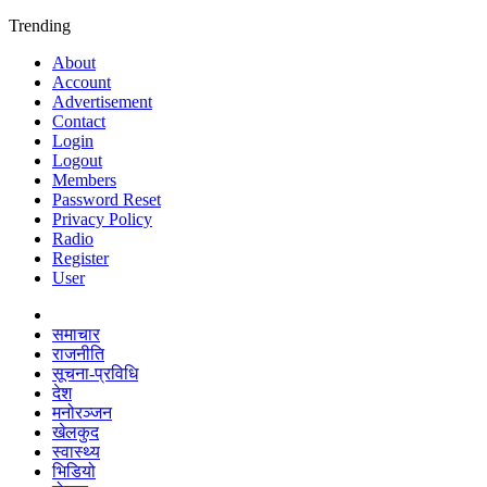
Trending
About
Account
Advertisement
Contact
Login
Logout
Members
Password Reset
Privacy Policy
Radio
Register
User
समाचार
राजनीति
सूचना-प्रविधि
देश
मनोरञ्जन
खेलकुद
स्वास्थ्य
भिडियो