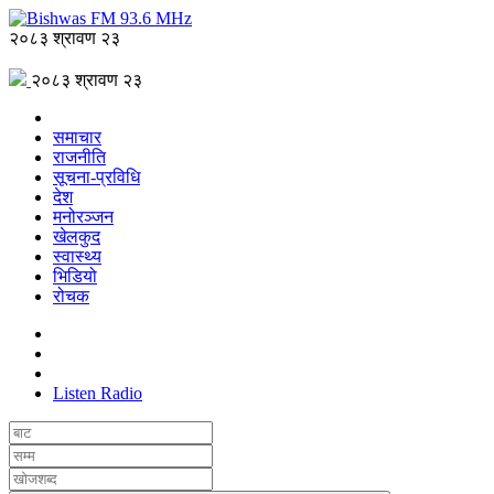
२०८३ श्रावण २३
२०८३ श्रावण २३
समाचार
राजनीति
सूचना-प्रविधि
देश
मनोरञ्जन
खेलकुद
स्वास्थ्य
भिडियो
रोचक
Listen Radio