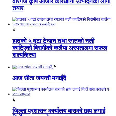
वीरगंज कृषि औजार कारखाना उत्पादनको लागी
तयार
४
हातको ५ वटा टेन्डन तथा रगतको नली
काटिएको बिरामीको कलैया अस्पतालमा सफल
शल्यक्रिया
५
आज सीता जयन्ती मनाईंदै
६
जिल्ला प्रशासन कार्यालय बाराको छाप लगाई