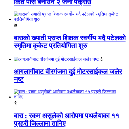
किर्ते पास बनाउने २ जना पक्राउ
७
बाराको ख्याती प्राप्त शिक्षक स्वर्गीय भदै पटेलको
स्मृतिमा कृकेट प्रतियोगिता शुरु
८
आगलागीबाट वीरगंजमा दुई मोटरसाईकल जलेर
नष्ट
९
बारा : रकम असुलेको आरोपमा पथलैयाका ११
प्रहरी जिल्लामा तानिए