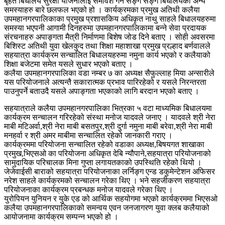
बृहत बिधालय सुरक्षा योजनालाई समावेश गर्न सङ्ग सङ्गै बिधालयका अन्य
समस्याहरु बारे छलफल भएको हो । कार्यक्रमका प्रमुख अतिथी कलैया
उपमहानगरपालिकाका प्रमुख प्रशासकिय अधिकृत नाथु साहले बिधालयहरुमा
समस्या भएपनी आगामी दिनहरुमा उपमहानगरपालिकामा बन्ने सेवा प्रदायक
संरचनाहरु अपाङ्गता मैत्री निर्माणमा बिशेष जोड दिने बताए । सोही अवसरमा
बिशिस्ट अतिथी युवा खेलकुद तथा शिक्षा महाशाखा प्रमुख प्रल्हाद बर्णवालले
सहयात्रा कार्यक्रम सन्चालित बिधालयहरुमा नमुना कार्य भएको र कलैयाको
शिक्षा बजेटमा समेत यसले सुधार भएको बताए ।
कलैया उपमहानगरपालिका वडा नम्बर ७ का अध्यक्ष सैफुल्लाह मिया अन्सारीले
यस परियोजनाले अत्यन्तै सकारात्मक प्रभाव पारिरहेको र यसले निरन्तरता
पाउनुपर्ने बताउदै यसले अपाङ्गता भएकाको लागि बरदान भएको बताए ।
सहयात्राले कलैया उपमहानगरपालिका भित्रका ५ वटा माध्यमिक बिधालयमा
कार्यक्रम सन्चालन गरिरहेको संस्था मनोज यादवले जनाए । यादवले श्री नेरा
माबी मटिअर्वा,श्री नेरा माबी बसतपुर,श्री दुर्गा नमुना माबी बरेवा,श्री नेरा माबी
मनहर्वा र श्री अमर माबीमा सन्चालित रहेको जानकारी गराए ।
कार्यक्रममा परियोजना सन्चालित रहेको वडाका अध्यक्ष,बिषयगत शाखाका
प्रमुख,भिएसओ का परियोजना अधिकृत देबि न्यौपाने,सहयात्रा परियोजनाको
सामुदायिक परिचालक मिना गुप्ता लगायतकाको उपस्थिति रहेको थियो ।
जेजेवाईसी बाराको सहयात्रा परियोजनाका लर्निङ्ग एन्ड डकुमेन्टेशन अफिसर
नरेश साहले कार्यक्रमको सन्चालन गरेका थिए । भने सहजीकरण सहयात्रा
परियोजनाका कार्यक्रम प्रबन्धक मनोज यादवले गरेका थिए ।
युरोपियन युनियन र युके एड को आर्थिक सहयोगमा भएको कार्यक्रममा भिएसओ
कलैया उपमहानगरपालिकाको समन्वय एवन जनजागरण युवा क्लब कलैयाको
आयोजनामा कार्यक्रम सम्पन्न भएको हो ।