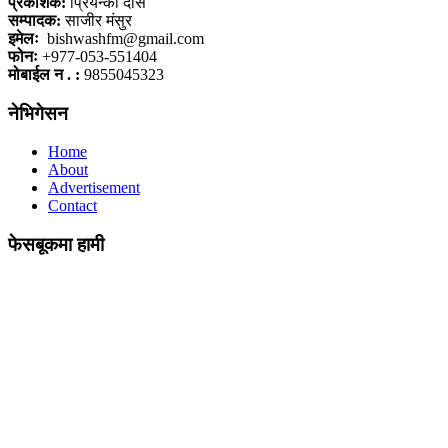
प्रकाशक:
प्रियन्का दास
सम्पादक:
साजीर मंसुर
इमेलः
bishwashfm@gmail.com
फोनः
+977-053-551404
मोबाईल न . :
9855045323
नेभिगेसन
Home
About
Advertisement
Contact
फेसबूकमा हामी