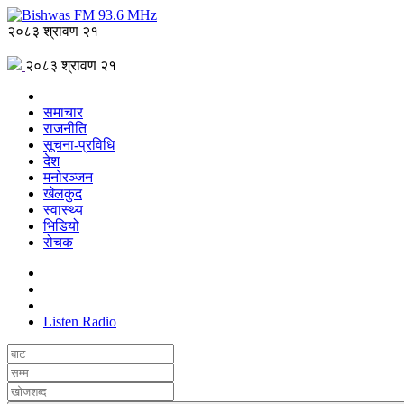
२०८३ श्रावण २१
२०८३ श्रावण २१
समाचार
राजनीति
सूचना-प्रविधि
देश
मनोरञ्जन
खेलकुद
स्वास्थ्य
भिडियो
रोचक
Listen Radio