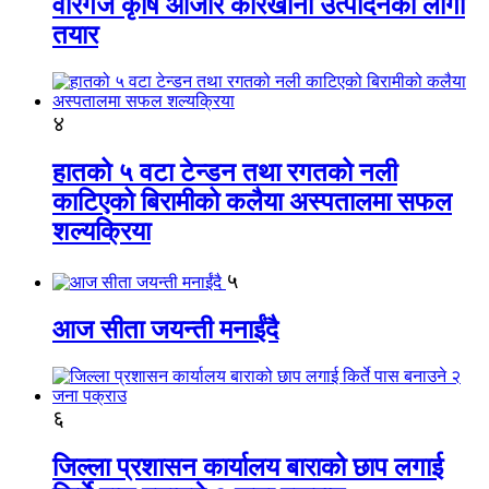
वीरगंज कृषि औजार कारखाना उत्पादनको लागी
तयार
४
हातको ५ वटा टेन्डन तथा रगतको नली
काटिएको बिरामीको कलैया अस्पतालमा सफल
शल्यक्रिया
५
आज सीता जयन्ती मनाईंदै
६
जिल्ला प्रशासन कार्यालय बाराको छाप लगाई