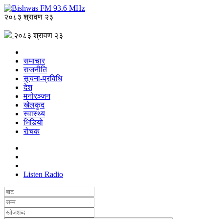
२०८३ श्रावण २३
२०८३ श्रावण २३
समाचार
राजनीति
सूचना-प्रविधि
देश
मनोरञ्जन
खेलकुद
स्वास्थ्य
भिडियो
रोचक
Listen Radio