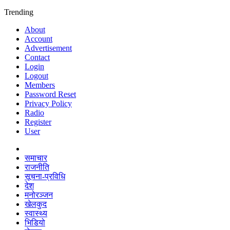
Trending
About
Account
Advertisement
Contact
Login
Logout
Members
Password Reset
Privacy Policy
Radio
Register
User
समाचार
राजनीति
सूचना-प्रविधि
देश
मनोरञ्जन
खेलकुद
स्वास्थ्य
भिडियो