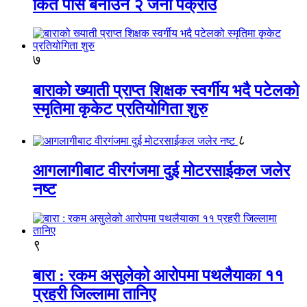
किर्ते पास बनाउने २ जना पक्राउ
७
बाराको ख्याती प्राप्त शिक्षक स्वर्गीय भदै पटेलको
स्मृतिमा कृकेट प्रतियोगिता शुरु
८
आगलागीबाट वीरगंजमा दुई मोटरसाईकल जलेर
नष्ट
९
बारा : रकम असुलेको आरोपमा पथलैयाका ११
प्रहरी जिल्लामा तानिए