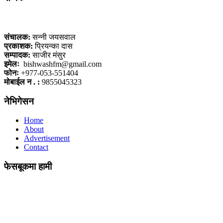
कलैया, बारा
संचालक:
सन्नी जयसवाल
प्रकाशक:
प्रियन्का दास
सम्पादक:
साजीर मंसुर
इमेलः
bishwashfm@gmail.com
फोनः
+977-053-551404
मोबाईल न . :
9855045323
नेभिगेसन
Home
About
Advertisement
Contact
फेसबूकमा हामी