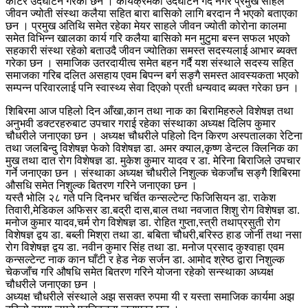
काटेर उदघाटन गरेका छन । कार्यक्रमको उदघाटन गर्दै नगर प्रमुख साहले
जीवन ज्योती संस्था कलैया सहित बारा बासिको लागि बरदान नै भएको बताएका
छन । प्रमुख अतिथि समेत रहेका मेयर साहले जीवन ज्योती कोरोना कालमा
समेत विभिन्न खालका कार्य गरि कलैया बासिको मन मुटुमा बस्न सफल भएको
सहकारी संस्था रहेको बताउदै जीवन ज्योतिका समस्त सदस्यलाई आभार ब्यक्त
गरेका छन । समाजिक उतरदायीत्व समेत बहन गर्दै यश संस्थाले सदस्य सहित
समाजका गरिब दलित असहाय एवम बिपन्न बर्ग सङ्गै समस्त आवस्यकता भएको
सम्पन्न परिवारलाई पनि स्वास्थ्य सेवा दिएको प्रती धन्यवाद ब्यक्त गरेका छन ।
शिबिरमा आज पहिलो दिन आँखा,कान तथा नाक का बिरामिहरुले विशेषज्ञ तथा
अनुभवी डक्टरहरुबाट उपचार गराई रहेका संस्थाका अध्यक्ष दिलिप कुमार
चौधरीले जनाएका छन । अध्यक्ष चौधरीले पहिलो दिन किरण अस्पतालका रेटिना
तथा जलबिन्दु विशेषज्ञ फेको विशेषज्ञ डा. अमर क्याल,कृष्ण डेन्टल क्लिनिक का
मुख तथा दात रोग विशेषज्ञ डा. मुकेश कुमार यादव र डा. मेरिना बिराजिले उपचार
गर्ने जनाएका छन । संस्थाका अध्यक्ष चौधरीले निशुल्क चेकजाँच सङ्गै शिबिरमा
औसधि समेत निशुल्क बितरण गरिने जनाएका छन ।
यस्तै भोलि २८ गते पनि दिनभर चर्चित कन्सल्टेन्ट फिजिसियन डा. राकेश
तिवारी,मेडिकल अफिसर डा.बद्री दास,बाल तथा नवजात शिशु रोग विशेषज्ञ डा.
मनोज कुमार यादव,चर्म रोग विशेषज्ञ डा. रोहित गुप्ता,स्त्री तथाप्रसुती रोग
विशेषज्ञ द्वय डा. बब्ली मिश्रा तथा डा. बबिता चौधरी,बरिस्ठ हाड जोर्नी तथा नसा
रोग विशेषज्ञ द्वय डा. नवीन कुमार सिंह तथा डा. मनोज प्रसाद कुश्वाहा एवम
कन्सल्टेन्ट नाक कान घाँटी र हेड नेक सर्जन डा. आमोद श्रेष्ठ द्वारा निशुल्क
चेकजाँच गरि औषधि समेत बितरण गरिने योजना रहेको सन्स्थाका अध्यक्ष
चौधरीले जनाएका छन ।
अध्यक्ष चौधरीले संस्थाले अझ ससक्त रुपमा यी र यस्ता समाजिक कार्यमा अझ