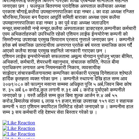
बिरामिहरुलाई फलफुल बितरण गरिएको शाखा प्रबन्धक सोनालाल सहनिले
जनाएका छन । फलफुल बितरणमा प्रादेशिक अस्पताल कलैयाका अध्यक्ष
प्रकाश चौगाई,कलैया उपमहानगरपालिका वडा नम्बर ८ का वडा अध्यक्ष रन्जित
चौरसिया,जिल्ला बन पैदावर आपूर्ति समिती बाराका अध्यक्ष एवम कलैया
उपमहानगरपालिका वडा नम्बर ३ का पुर्व वडा अध्यक्ष जलाउदिन
मन्सूर,समाजसेवी नन्हे मन्सूर,कलैया अस्पतालका डाक्टरहरु,कम्पनीका कर्मचारी
एवम अभिकर्ताहरुको उपस्थिति रहेको एशियन लाईफ ईन्स्योरेन्श कम्पनी को
सिमरौनगढ उपशाखा प्रमुख सियाराम प्रसाद गुप्ताले जनाएका छन । कम्पनीले
हरेक बर्ष समाजिक उतरदायीत्व अन्तरगत प्रतेक बर्ष यस्ता समाजिक काम गर्दै
आएको कलैया शाखा प्रमुख सहनिले जानकारी गराएका छन ।
एशियन लाईफ इन्स्याेरेन्सकाे सफलतामा अमूल्य याेगदान पुर्याउनु भएका बीमित,
अभिकर्ता, कर्मचारी, शेयरधनी महानुभाव, संचालक समिति, नेपाल बीमा
प्राधिकरण लगायत अन्य नियमनकारी निकाय, व्यवसायीक्
साझेदार,संचारकर्मीलगायतमा कम्पनिका कार्यकारी प्रमुख दिनेशलाल श्रेष्ठले
हार्दिक कृतज्ञता व्यक्त गरेका छन । कम्पनीले स्थापना देखि हाल सम्म आव
२०७९/०८० को फाल्गुन मसान्त सम्ममा अधिकृत पुजि ५ अर्ब,जिवन बिमा कोष
रु. ३५ अर्ब ६० करोड,कुल लगानी रु.३९ अर्ब ८ करोड पुर्याएको कम्पनीले
जनाएको छ । यस्तै अहिले सम्म कुल बिमा शुल्क आर्जन रु.४ अर्ब ५५
करोड,बिमालेख संख्या ६ लाख ११ हजार,शाखा उपशाखा १५१ वटा र सहायक
कम्पनी १ वटा एशियन क्यापिटल लिमिटेड रहेको जनाएको छ । कम्पनीमा हाल
सम्म ३ सय कर्मचारी रहि देशभर सेवा बिस्तार गरेको छ ।