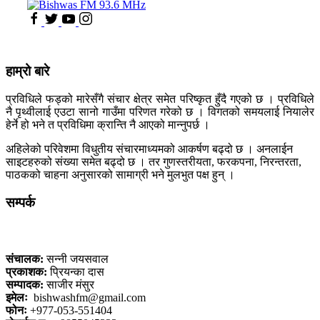
हाम्रो बारे
प्रविधिले फड्को मारेसँगै संचार क्षेत्र समेत परिष्कृत हुँदै गएको छ । प्रविधिले
नै पृथ्वीलाई एउटा सानो गाउँमा परिणत गरेको छ । विगतको समयलाई नियालेर
हेर्ने हो भने त प्रविधिमा क्रान्ति नै आएको मान्नुपर्छ ।
अहिलेको परिवेशमा विधुतीय संचारमाध्यमको आकर्षण बढ्दो छ । अनलाईन
साइटहरुको संख्या समेत बढ्दो छ । तर गुणस्तरीयता, फरकपना, निरन्तरता,
पाठकको चाहना अनुसारको सामाग्री भने मुलभुत पक्ष हुन् ।
सम्पर्क
कलैया, बारा
संचालक:
सन्नी जयसवाल
प्रकाशक:
प्रियन्का दास
सम्पादक:
साजीर मंसुर
इमेलः
bishwashfm@gmail.com
फोनः
+977-053-551404