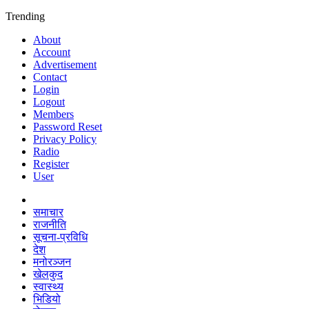
Trending
About
Account
Advertisement
Contact
Login
Logout
Members
Password Reset
Privacy Policy
Radio
Register
User
समाचार
राजनीति
सूचना-प्रविधि
देश
मनोरञ्जन
खेलकुद
स्वास्थ्य
भिडियो