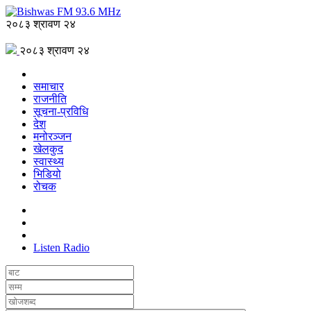
२०८३ श्रावण २४
२०८३ श्रावण २४
समाचार
राजनीति
सूचना-प्रविधि
देश
मनोरञ्जन
खेलकुद
स्वास्थ्य
भिडियो
रोचक
Listen Radio