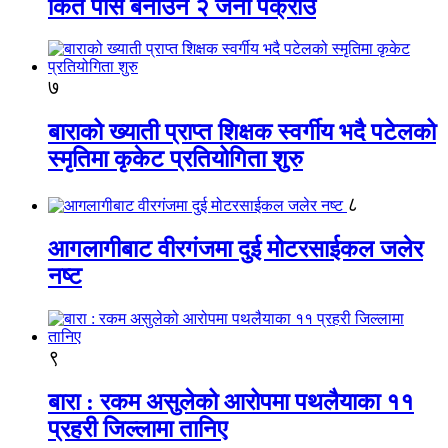
किर्ते पास बनाउने २ जना पक्राउ
७
बाराको ख्याती प्राप्त शिक्षक स्वर्गीय भदै पटेलको
स्मृतिमा कृकेट प्रतियोगिता शुरु
८
आगलागीबाट वीरगंजमा दुई मोटरसाईकल जलेर
नष्ट
९
बारा : रकम असुलेको आरोपमा पथलैयाका ११
प्रहरी जिल्लामा तानिए