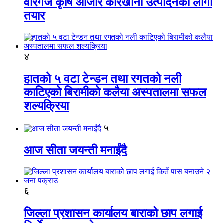
वीरगंज कृषि औजार कारखाना उत्पादनको लागी
तयार
४
हातको ५ वटा टेन्डन तथा रगतको नली
काटिएको बिरामीको कलैया अस्पतालमा सफल
शल्यक्रिया
५
आज सीता जयन्ती मनाईंदै
६
जिल्ला प्रशासन कार्यालय बाराको छाप लगाई