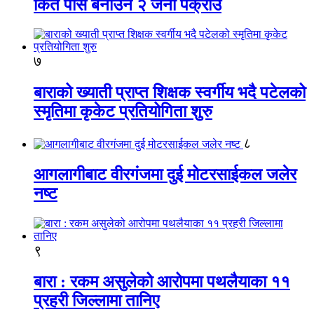
किर्ते पास बनाउने २ जना पक्राउ
७
बाराको ख्याती प्राप्त शिक्षक स्वर्गीय भदै पटेलको
स्मृतिमा कृकेट प्रतियोगिता शुरु
८
आगलागीबाट वीरगंजमा दुई मोटरसाईकल जलेर
नष्ट
९
बारा : रकम असुलेको आरोपमा पथलैयाका ११
प्रहरी जिल्लामा तानिए