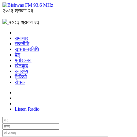
२०८३ श्रावण २३
२०८३ श्रावण २३
समाचार
राजनीति
सूचना-प्रविधि
देश
मनोरञ्जन
खेलकुद
स्वास्थ्य
भिडियो
रोचक
Listen Radio