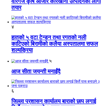
वीरगंज कृषि औजार कारखाना उत्पादनको लागी
तयार
४
हातको ५ वटा टेन्डन तथा रगतको नली
काटिएको बिरामीको कलैया अस्पतालमा सफल
शल्यक्रिया
५
आज सीता जयन्ती मनाईंदै
६
जिल्ला प्रशासन कार्यालय बाराको छाप लगाई