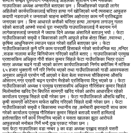
सम्पत्ति सम्झेर दुरुपयोग गर्नेहरुलाई अहिलेको सुशासन पच्न नसकेको
गाउपालिका अध्यक्ष अन्सारीले बताएका छन । विपक्षीहरुको पछाडी लागेर
अहिलेको कार्यपालिकालाई चरित्र हत्या गर्न खोजिएको भन्दै त्यसबाट आफुहरु
कदापी नडराउने र जनताको चाहना बमोजिम अहोरात्र काम गर्ने प्रतिबद्धता
जनाएका छन । बिना आधारले कसैको चरित्र हत्या ,लान्छना लगाउनु गलत
रहेको बताउदै आफ्नो स्वार्थ पूरा नभएपछि गाउपालिकालाई नै बदनाम गर्न
लागेकाहरुलाई जनताले नै जवाफ दिने अध्यक्ष अंसारिले बताउनु भयो । फेटा
गाउँपालिकाको समृधी र बिकासको लागि आफुले हरेक क्षेत्र शिक्षा ,स्वास्था ,
कृषिमा आधुनिकरण ल्याउन पहल गरेको वहाँले बताएका छन । फेटा
गाउँपालिकाकाले कुनै पनि काम पारदर्शी हिसाबले गरेको सार्वजनिक मठ ,मन्दिर
,सडक नालामा बजेट बिनियोजन गरिएको वहाँले बताए । गाउपालिकाको प्रमुख
प्रशासकिय अधिकृत गौरी शंकर कुमार सिंहले फेटा गाउँपाकिका भित्र एउटा
मात्र अध्यक्ष चढने गाडी भएको कारण कार्यपालिकाको निर्णय बमोजिम नै मांसिक
६५ हजार भुक्तानी गर्ने गरि निर्णय भएको तथा गाउँपालिकाको गाडी आवस्यकता
अनुसार आफुले प्रयोग गर्दै आएको र बेला बेला स्वास्थ्य चौकिहरुमा औसधि
ओसारन,नग्र प्रहरी चढ्न प्रयोग भैरहेको प्रतिक्रिया दिनु भएको छ । फेटा
गाउँपालिकाको अध्यक्ष र प्रमुख प्रशासकीय अधिकृत गौरिशंकर कुमार सिहंले
मिलोमतोमा खरिद ऎन बिपरित सामग्री खरिद गरेको आरोप आधारहिन रहेको
कार्यालय प्रमुख सिहले दाबी गरेका छन । फेटा गाउँपालिकाले औसधि खरिद ,
कृषी सामग्री कोटेसन मार्फत खरिद गरिएको सिंहले दाबी गरेका छन । फेटा
गाउँपालिकाको समृधी र बिकासमा स्थानीय तह ,कर्मचारी इमानदारी साथ काम
गरेको कार्यालय प्रमुख गौरिशंकर कुमार सिंहले बताउदै यसरी हामिलाई
हतोत्साहित गर्ने कार्य निन्दनिय भएको र यसता खालका झुठा आरोपले
आफुहरुको मनोबल गिर्ने भन्दै दुख प्रकट गरेका छन ।
यता फेटा गाउपालिका वडा नम्बर ३ का वडा अध्यक्ष प्रह्लाद साहले यसरी