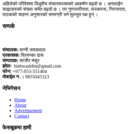
अहिलेको परिवेशमा विधुतीय संचारमाध्यमको आकर्षण बढ्दो छ । अनलाईन
साइटहरुको संख्या समेत बढ्दो छ । तर गुणस्तरीयता, फरकपना, निरन्तरता,
पाठकको चाहना अनुसारको सामाग्री भने मुलभुत पक्ष हुन् ।
सम्पर्क
कलैया, बारा
संचालक:
सन्नी जयसवाल
प्रकाशक:
प्रियन्का दास
सम्पादक:
साजीर मंसुर
इमेलः
bishwashfm@gmail.com
फोनः
+977-053-551404
मोबाईल न . :
9855045323
नेभिगेसन
Home
About
Advertisement
Contact
फेसबूकमा हामी