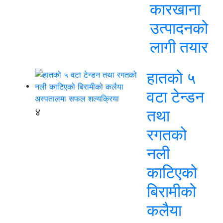
कारखाना
उत्पादनको
लागी तयार
हातको ५
वटा टेन्डन
४
तथा
रगतको
नली
काटिएको
बिरामीको
कलैया