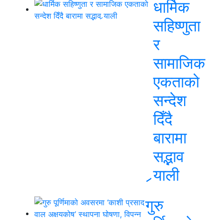
धार्मिक
सहिष्णुता
र
सामाजिक
एकताको
सन्देश
दिँदै
बारामा
सद्भाव
र्‍याली
गुरु