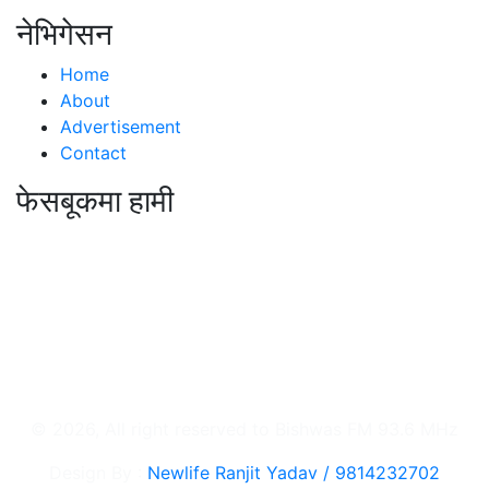
नेभिगेसन
Home
About
Advertisement
Contact
फेसबूकमा हामी
© 2026, All right reserved to Bishwas FM 93.6 MHz
Design By :
Newlife Ranjit Yadav /
9814232702