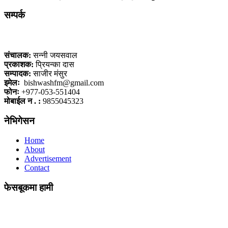
सम्पर्क
कलैया, बारा
संचालक:
सन्नी जयसवाल
प्रकाशक:
प्रियन्का दास
सम्पादक:
साजीर मंसुर
इमेलः
bishwashfm@gmail.com
फोनः
+977-053-551404
मोबाईल न . :
9855045323
नेभिगेसन
Home
About
Advertisement
Contact
फेसबूकमा हामी