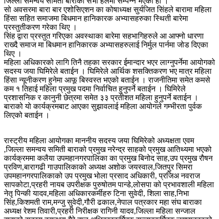
जिल्ला समन्वय समिती बाराको सभा हलमा सम्पन्न भएको हो ।
सो अवसरमा बारा बार एशोसिएशन का कोषाध्यक्ष सुर्यजित सिंहले बारामा महिला
हिंसा सहित समाजमा बिधमान हानिकारक अभ्यासहरुका स्थिती बारेमा
प्रस्तुतीकरण गरेका थिए ।
सिंह द्वारा प्रस्तुत गरिएका अवस्थाका बारेमा सहभागिहरुले आ आफ्नो धारणा
राख्दै समाज मा बिधमान हानिकारक अभ्यासहरुलाई निर्मुल पार्नमा जोड दिएका
थिए ।
महिला अधिकारको लागि तिनै तहका सरकार ईमान्दार भएर लाग्नुपर्नेमा आयोगको
सदस्य जया घिमिरेले बताईन । घिमिरेले आर्थिक शसक्तिकरण भए मात्र महिला
हिंसा न्यूनीकरण हुनेमा आफू बिस्वस्त भएको बताईन । राजनीतिमा समेत कमसे
कम १ तिहाई महिला प्रमुख पदमा निर्वाचित हुनुपर्ने बताईन । घिमिरेले
प्रशासनिक र कानुनी छेत्रमा समेत ३३ प्रतीशत महिला हुनुपर्ने बताईन ।
बाराको यो कार्यक्रमबाट आएका सुझावलाई महिला आयोगले गम्भीरता पुर्वक
लिएको बताईन ।
रास्ट्रीय महिला आयोगका माननीय सदस्य जया घिमिरेको अध्यक्षता एवम
,जिल्ला समन्वय समिती बाराको प्रमुख नरेन्द्र साहको प्रमुख आतिथ्यमा भएको
कार्यक्रममा कलैया उपमहानगरपालिका का प्रमुख बिनोद साह,उप प्रमुख रौषन
प्रविण,बारागढी गाउपालिकाको अध्यक्ष अशोक जयस्वाल,जितपुर सिमरा
उपमहानगरपालिकाको उप प्रमुख भोला प्रसाद अधिकारी, प्रजिअ नवराज
सापकोटा,प्रहरी नायब उपरीक्षक पुरुषोतम पान्डे,लोसपा को प्रभावशाली महिला
नेतृ पिन्की यादव,महिला अधिकारकर्मीहरु टिना सुवेदी, शिला साह,निभा
सिंह,किशमती राम,मन्जु सुवेदी,गौरी ढकाल,नेपाल पत्रकार महा संघ बाराका
अध्यक्ष रेशम तिवारी,प्रहरी निरीक्षक रागिनी यादव,जिल्ला महिला सन्जाल