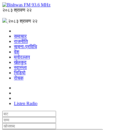
२०८३ श्रावण २२
२०८३ श्रावण २२
समाचार
राजनीति
सूचना-प्रविधि
देश
मनोरञ्जन
खेलकुद
स्वास्थ्य
भिडियो
रोचक
Listen Radio