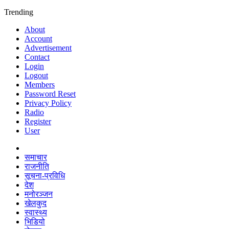
Trending
About
Account
Advertisement
Contact
Login
Logout
Members
Password Reset
Privacy Policy
Radio
Register
User
समाचार
राजनीति
सूचना-प्रविधि
देश
मनोरञ्जन
खेलकुद
स्वास्थ्य
भिडियो