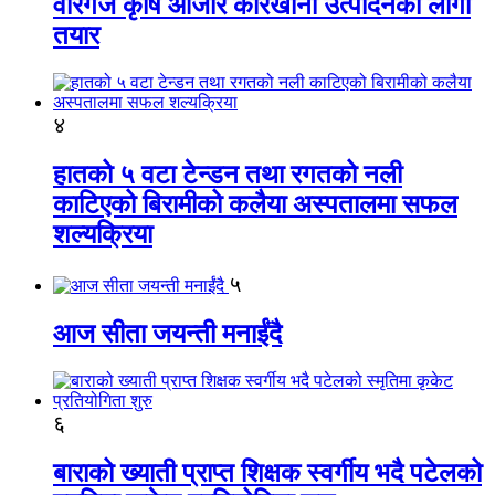
वीरगंज कृषि औजार कारखाना उत्पादनको लागी
तयार
४
हातको ५ वटा टेन्डन तथा रगतको नली
काटिएको बिरामीको कलैया अस्पतालमा सफल
शल्यक्रिया
५
आज सीता जयन्ती मनाईंदै
६
बाराको ख्याती प्राप्त शिक्षक स्वर्गीय भदै पटेलको