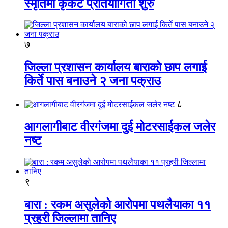
स्मृतिमा कृकेट प्रतियोगिता शुरु
७
जिल्ला प्रशासन कार्यालय बाराको छाप लगाई
किर्ते पास बनाउने २ जना पक्राउ
८
आगलागीबाट वीरगंजमा दुई मोटरसाईकल जलेर
नष्ट
९
बारा : रकम असुलेको आरोपमा पथलैयाका ११
प्रहरी जिल्लामा तानिए