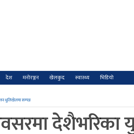
देश
मनोरञ्जन
खेलकुद
स्वास्थ्य
भिडियो
लन धुलिखेलमा सम्पन्न
वसरमा देशैभरिका य