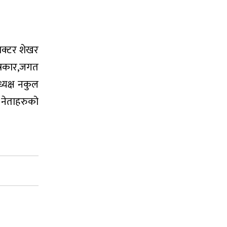
ाक्टर शेखर
त्रकार,जगत
ध्यक्ष नकुल
ा नेताहरुको