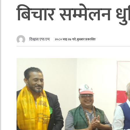
बिचार सम्मेलन धु
विश्वास एफ.एम
२०८० भाद्र २७ गते, बुधबार प्रकाशित