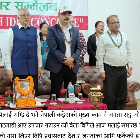
पिलाई सम्झिदै भने नेपाली कङ्रेसको मुख्य काम नै जनता सङ्ग ज
ाट काठमाडौं आए उपचार गराउन त्यो बेला बिपिले आज मलाई समात्छ 
वाद को नारा लिएर बिपि प्रवासबाट देश र जनताका आगि फर्केको ड