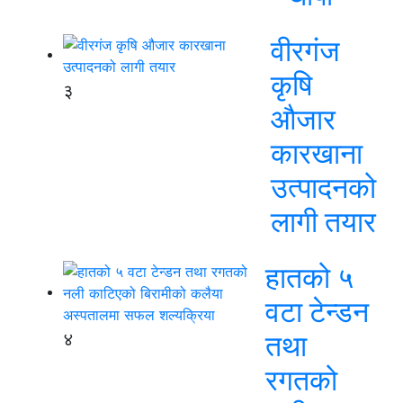
वीरगंज
कृषि
३
औजार
कारखाना
उत्पादनको
लागी तयार
हातको ५
वटा टेन्डन
४
तथा
रगतको