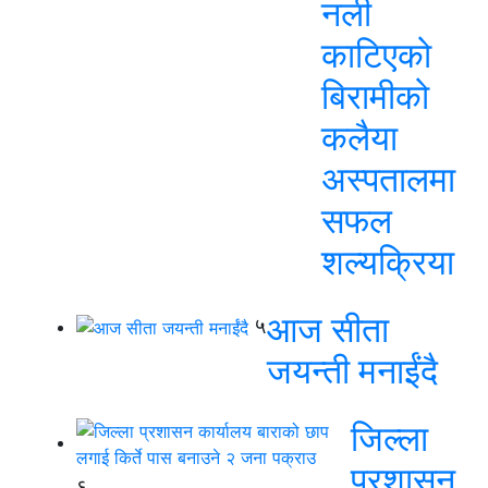
नली
काटिएको
बिरामीको
कलैया
अस्पतालमा
सफल
शल्यक्रिया
आज सीता
५
जयन्ती मनाईंदै
जिल्ला
प्रशासन
६