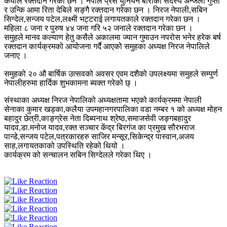
कैयौले रक्तदान गरेका छन । नेपाल प्रेस युनियन बाराकी सदस्य अन्जली गुप्ता
र उन्कि आमा रिता देबिले सङ्गै रक्तदान गरेका छन । निरज नेपाली,सबिन
सिग्देल,सन्जय पटेल,लक्ष्मी भट्टराई लगायतकाले रक्तदान गरेका छन ।
महिला ८ जना र पुरुष ४४ जना गरि ५२ जनाले रक्तदान गरेका छन ।
समुहले मानव कल्याण हेतु कसैले अकालमा ज्यान गुमाउन नपरोस भनेर हरेक बर्ष
रक्तदान कार्यक्रमको आयोजना गर्दै आएको समुहका अध्यक्ष निरज नेपालिले
जनाए ।
समुहको २० औ बार्षिक उत्सवको अवसर एवम दशैको उपलक्ष्यमा समुहले सम्पुर्ण
नेपालीहरुमा हार्दिक शुभकामना ब्यक्त गरेको छ् ।
संस्थाका अध्यक्ष निरज नेपालिको अध्यक्षतामा भएको कार्यक्रममा नेपाली
सेनाका कुमार खड्का,कलैया उपमहानगरपालिका वडा नम्बर १ को अध्यक्ष मोहन
बहादुर छेत्री,काङ्ग्रेस नेता दिब्यनाथ श्रेष्ठ,समाजसेवी जङ्गबहादुर
यादव,डा.मनोज यादव,रक्त सञ्चार केंद्र बिरगंज का प्रमुख सौरभराज
पान्डे,सन्जय पटेल,पत्रकारहरु साजिर मन्सूर,सिकेन्द्र पास्वान,अजय
साह,लगायतकाको उपस्थिति रहेको थियो ।
कार्यक्रम को सन्चालन सबिन सिग्देलले गरेका थिए ।