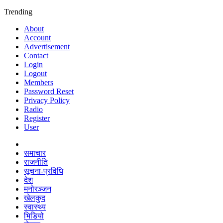
Trending
About
Account
Advertisement
Contact
Login
Logout
Members
Password Reset
Privacy Policy
Radio
Register
User
समाचार
राजनीति
सूचना-प्रविधि
देश
मनोरञ्जन
खेलकुद
स्वास्थ्य
भिडियो