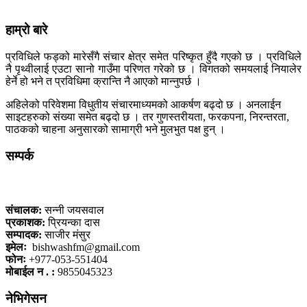
हाम्रो बारे
प्रविधिले फड्को मारेसँगै संचार क्षेत्र समेत परिष्कृत हुँदै गएको छ । प्रविधिले
नै पृथ्वीलाई एउटा सानो गाउँमा परिणत गरेको छ । विगतको समयलाई नियालेर
हेर्ने हो भने त प्रविधिमा क्रान्ति नै आएको मान्नुपर्छ ।
अहिलेको परिवेशमा विधुतीय संचारमाध्यमको आकर्षण बढ्दो छ । अनलाईन
साइटहरुको संख्या समेत बढ्दो छ । तर गुणस्तरीयता, फरकपना, निरन्तरता,
पाठकको चाहना अनुसारको सामाग्री भने मुलभुत पक्ष हुन् ।
सम्पर्क
कलैया, बारा
संचालक:
सन्नी जयसवाल
प्रकाशक:
प्रियन्का दास
सम्पादक:
साजीर मंसुर
इमेलः
bishwashfm@gmail.com
फोनः
+977-053-551404
मोबाईल न . :
9855045323
नेभिगेसन