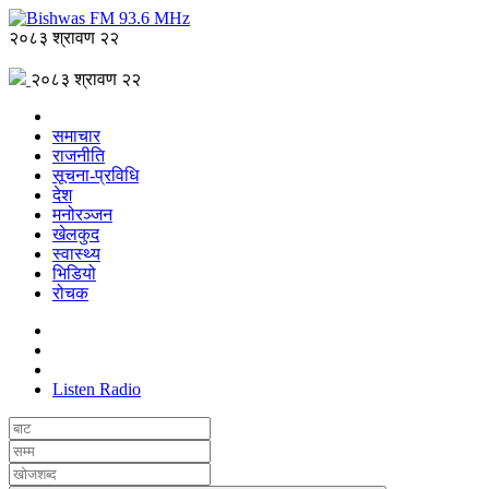
२०८३ श्रावण २२
२०८३ श्रावण २२
समाचार
राजनीति
सूचना-प्रविधि
देश
मनोरञ्जन
खेलकुद
स्वास्थ्य
भिडियो
रोचक
Listen Radio