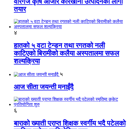
वीरगंज कृषि औजार कारखाना उत्पादनको लागी
तयार
४
हातको ५ वटा टेन्डन तथा रगतको नली
काटिएको बिरामीको कलैया अस्पतालमा सफल
शल्यक्रिया
५
आज सीता जयन्ती मनाईंदै
६
बाराको ख्याती प्राप्त शिक्षक स्वर्गीय भदै पटेलको