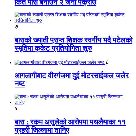
किर्ते पास बनाउने २ जना पक्राउ
७
बाराको ख्याती प्राप्त शिक्षक स्वर्गीय भदै पटेलको
स्मृतिमा कृकेट प्रतियोगिता शुरु
८
आगलागीबाट वीरगंजमा दुई मोटरसाईकल जलेर
नष्ट
९
बारा : रकम असुलेको आरोपमा पथलैयाका ११
प्रहरी जिल्लामा तानिए