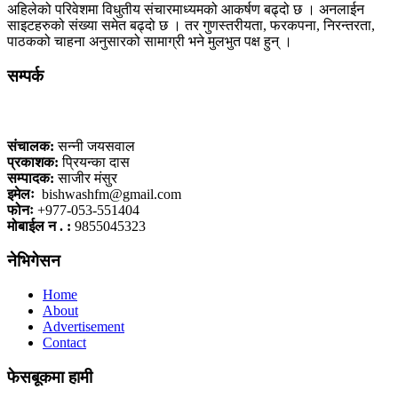
अहिलेको परिवेशमा विधुतीय संचारमाध्यमको आकर्षण बढ्दो छ । अनलाईन
साइटहरुको संख्या समेत बढ्दो छ । तर गुणस्तरीयता, फरकपना, निरन्तरता,
पाठकको चाहना अनुसारको सामाग्री भने मुलभुत पक्ष हुन् ।
सम्पर्क
कलैया, बारा
संचालक:
सन्नी जयसवाल
प्रकाशक:
प्रियन्का दास
सम्पादक:
साजीर मंसुर
इमेलः
bishwashfm@gmail.com
फोनः
+977-053-551404
मोबाईल न . :
9855045323
नेभिगेसन
Home
About
Advertisement
Contact
फेसबूकमा हामी