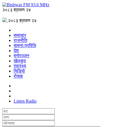
२०८३ श्रावण २४
२०८३ श्रावण २४
समाचार
राजनीति
सूचना-प्रविधि
देश
मनोरञ्जन
खेलकुद
स्वास्थ्य
भिडियो
रोचक
Listen Radio