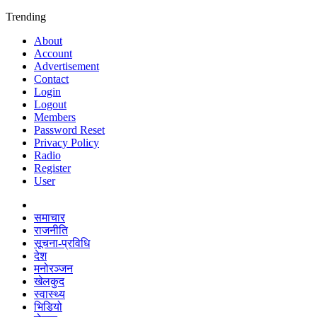
Trending
About
Account
Advertisement
Contact
Login
Logout
Members
Password Reset
Privacy Policy
Radio
Register
User
समाचार
राजनीति
सूचना-प्रविधि
देश
मनोरञ्जन
खेलकुद
स्वास्थ्य
भिडियो