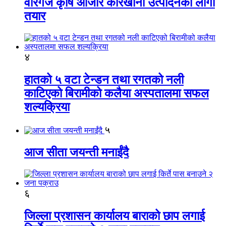
वीरगंज कृषि औजार कारखाना उत्पादनको लागी
तयार
४
हातको ५ वटा टेन्डन तथा रगतको नली
काटिएको बिरामीको कलैया अस्पतालमा सफल
शल्यक्रिया
५
आज सीता जयन्ती मनाईंदै
६
जिल्ला प्रशासन कार्यालय बाराको छाप लगाई