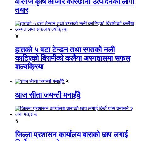
वीरगंज कृषि औजार कारखाना उत्पादनको लागी
तयार
४
हातको ५ वटा टेन्डन तथा रगतको नली
काटिएको बिरामीको कलैया अस्पतालमा सफल
शल्यक्रिया
५
आज सीता जयन्ती मनाईंदै
६
जिल्ला प्रशासन कार्यालय बाराको छाप लगाई