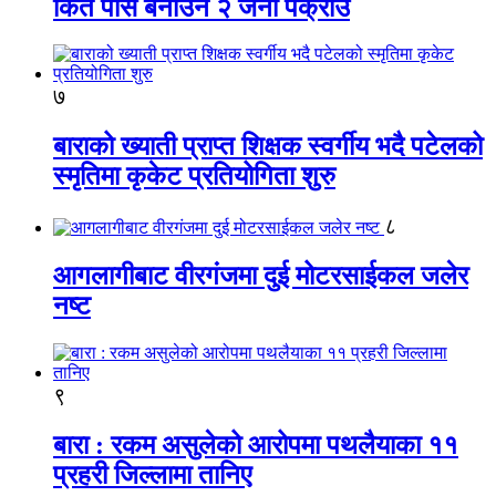
किर्ते पास बनाउने २ जना पक्राउ
७
बाराको ख्याती प्राप्त शिक्षक स्वर्गीय भदै पटेलको
स्मृतिमा कृकेट प्रतियोगिता शुरु
८
आगलागीबाट वीरगंजमा दुई मोटरसाईकल जलेर
नष्ट
९
बारा : रकम असुलेको आरोपमा पथलैयाका ११
प्रहरी जिल्लामा तानिए