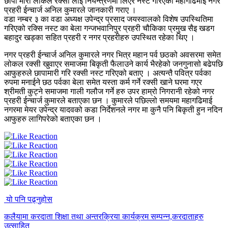
छापा मारी लोकल रक्सी लाई नियन्त्रणमा लिएर नस्ट गरिएको महागढिमाई नगर
प्रहरी ईन्चार्ज अनिल कुमारले जानकारी गराए ।
वडा नम्बर ३ का वडा अध्यक्ष उपेन्द्र प्रसाद जयस्वालको विशेष उपस्थितिमा
गरिएको रक्सि नस्ट का बेला गन्जभवानिपुर प्रहरी चौकिका प्रमुख सैइ खडग
बहादुर खड्का सहित प्रहरी र नगर प्रहरीहरु उपस्थित रहेका थिए ।
नगर प्रहरी ईन्चार्ज अनिल कुमारले नगर भित्र महान पर्व छठको अवसरमा समेत
लोकल रक्सी खुवाएर समाजमा बिकृती फैलाउने कार्य भैरहेको जनगुनासो बढेपछि
आफुहरुले छापामारी गरि रक्सी नस्ट गरिएको बताए । अत्यन्तै पवित्र पर्वका
रुपमा मनाईने छठ पर्वका बेला समेत यस्ता कर्म गर्ने रक्सी खाने घरमा गएर
श्रीमती कुट्ने समाजमा गाली गलौज गर्ने हरु उपर हाम्रो निगरानी रहेको नगर
प्रहरी ईन्चार्ज कुमारले बताएका छन । कुमारले पछिल्लो समयमा महागढिमाई
नगरमा मेयर उपेन्द्र यादवको कडा निर्देशनले नगर मा कुनै पनि बिकृती हुन नदिन
आफुहरु लागिपरेको बताएका छन ।
यो पनि पढ्नुहोस
कलैयामा करदाता शिक्षा तथा अन्तरक्रिया कार्यक्रम सम्पन्न,करदाताहरु
उत्साहित