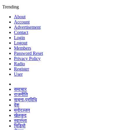
Trending
About
Account
Advertisement
Contact
Login
Logout
Members
Password Reset
Privacy Policy
Radio
Register
User
समाचार
राजनीति
सूचना-प्रविधि
देश
मनोरञ्जन
खेलकुद
स्वास्थ्य
भिडियो