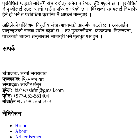
प्रविधिले फड्को मारेसँगै संचार क्षेत्र समेत परिष्कृत हुँदै गएको छ । प्रविधिले
नै पृथ्वीलाई एउटा सानो गाउँमा परिणत गरेको छ । विगतको समयलाई नियालेर
हेर्ने हो भने त प्रविधिमा क्रान्ति नै आएको मान्नुपर्छ ।
अहिलेको परिवेशमा विधुतीय संचारमाध्यमको आकर्षण बढ्दो छ । अनलाईन
साइटहरुको संख्या समेत बढ्दो छ । तर गुणस्तरीयता, फरकपना, निरन्तरता,
पाठकको चाहना अनुसारको सामाग्री भने मुलभुत पक्ष हुन् ।
सम्पर्क
कलैया, बारा
संचालक:
सन्नी जयसवाल
प्रकाशक:
प्रियन्का दास
सम्पादक:
साजीर मंसुर
इमेलः
bishwashfm@gmail.com
फोनः
+977-053-551404
मोबाईल न . :
9855045323
नेभिगेसन
Home
About
Advertisement