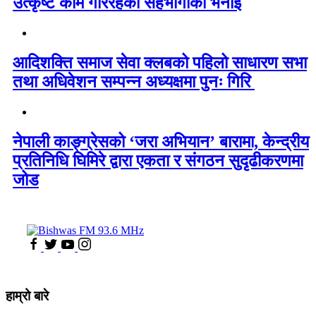
उत्कृष्ट काम गरिरहेको सहभागीको भनाई
आदिशक्ति समाज सेवा क्लबको पहिलो साधारण सभा
तथा अधिवेशन सम्पन्न अध्यक्षमा पुनः गिरि
नेपाली काङ्ग्रेसको ‘जरा अभियान’ बारामा, केन्द्रीय
प्रतिनिधि घिमिरे द्वारा एकता र संगठन सुदृढीकरणमा
जोड
हाम्रो बारे