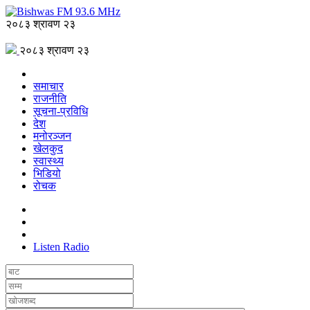
२०८३ श्रावण २३
२०८३ श्रावण २३
समाचार
राजनीति
सूचना-प्रविधि
देश
मनोरञ्जन
खेलकुद
स्वास्थ्य
भिडियो
रोचक
Listen Radio