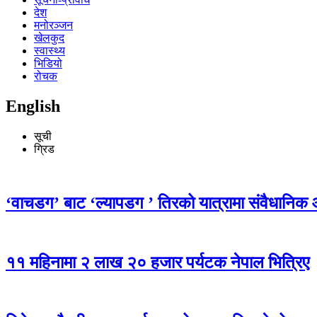
देश
मनोरञ्जन
खेलकुद
स्वास्थ्य
भिडियो
रोचक
English
सूची
ग्रिड
‘वाचडग’ बाट ‘ल्यापडग ’ तिरको यात्रामा संवैधानिक
११ महिनामा २ लाख २० हजार पर्यटक नेपाल भित्रिए