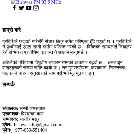
हाम्रो बारे
प्रविधिले फड्को मारेसँगै संचार क्षेत्र समेत परिष्कृत हुँदै गएको छ । प्रविधिले
नै पृथ्वीलाई एउटा सानो गाउँमा परिणत गरेको छ । विगतको समयलाई नियालेर
हेर्ने हो भने त प्रविधिमा क्रान्ति नै आएको मान्नुपर्छ ।
अहिलेको परिवेशमा विधुतीय संचारमाध्यमको आकर्षण बढ्दो छ । अनलाईन
साइटहरुको संख्या समेत बढ्दो छ । तर गुणस्तरीयता, फरकपना, निरन्तरता,
पाठकको चाहना अनुसारको सामाग्री भने मुलभुत पक्ष हुन् ।
सम्पर्क
कलैया, बारा
संचालक:
सन्नी जयसवाल
प्रकाशक:
प्रियन्का दास
सम्पादक:
साजीर मंसुर
इमेलः
bishwashfm@gmail.com
फोनः
+977-053-551404