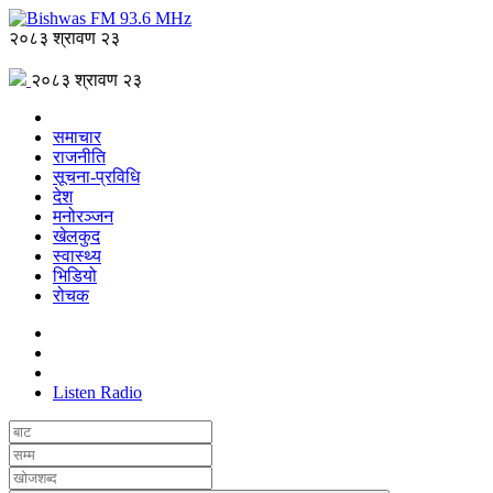
२०८३ श्रावण २३
२०८३ श्रावण २३
समाचार
राजनीति
सूचना-प्रविधि
देश
मनोरञ्जन
खेलकुद
स्वास्थ्य
भिडियो
रोचक
Listen Radio