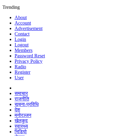
Trending
About
Account
Advertisement
Contact
Login
Logout
Members
Password Reset
Privacy Policy
Radio
Register
User
समाचार
राजनीति
सूचना-प्रविधि
देश
मनोरञ्जन
खेलकुद
स्वास्थ्य
भिडियो