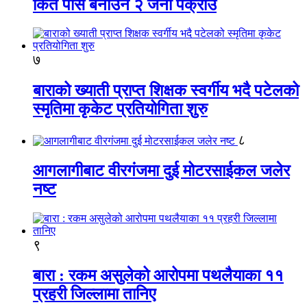
किर्ते पास बनाउने २ जना पक्राउ
७
बाराको ख्याती प्राप्त शिक्षक स्वर्गीय भदै पटेलको
स्मृतिमा कृकेट प्रतियोगिता शुरु
८
आगलागीबाट वीरगंजमा दुई मोटरसाईकल जलेर
नष्ट
९
बारा : रकम असुलेको आरोपमा पथलैयाका ११
प्रहरी जिल्लामा तानिए