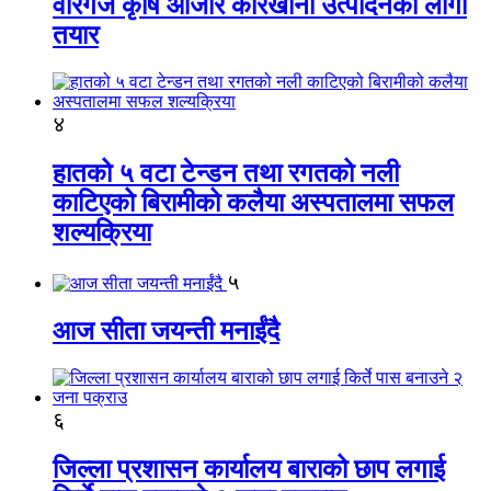
वीरगंज कृषि औजार कारखाना उत्पादनको लागी
तयार
४
हातको ५ वटा टेन्डन तथा रगतको नली
काटिएको बिरामीको कलैया अस्पतालमा सफल
शल्यक्रिया
५
आज सीता जयन्ती मनाईंदै
६
जिल्ला प्रशासन कार्यालय बाराको छाप लगाई