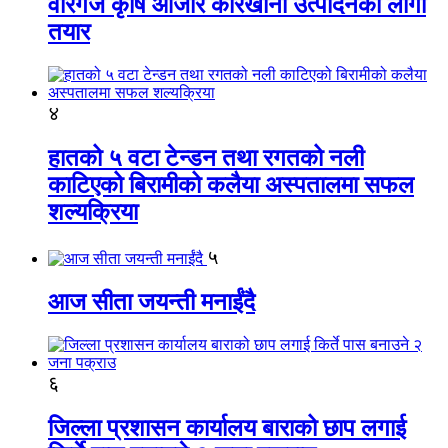
वीरगंज कृषि औजार कारखाना उत्पादनको लागी
तयार
४
हातको ५ वटा टेन्डन तथा रगतको नली
काटिएको बिरामीको कलैया अस्पतालमा सफल
शल्यक्रिया
५
आज सीता जयन्ती मनाईंदै
६
जिल्ला प्रशासन कार्यालय बाराको छाप लगाई