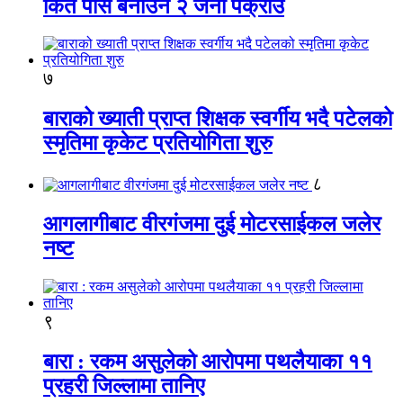
किर्ते पास बनाउने २ जना पक्राउ
७
बाराको ख्याती प्राप्त शिक्षक स्वर्गीय भदै पटेलको
स्मृतिमा कृकेट प्रतियोगिता शुरु
८
आगलागीबाट वीरगंजमा दुई मोटरसाईकल जलेर
नष्ट
९
बारा : रकम असुलेको आरोपमा पथलैयाका ११
प्रहरी जिल्लामा तानिए