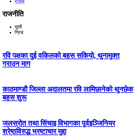
रोचक
राजनीति
सूची
ग्रिड
रवि पक्षका दुई वकिलको बहस सकियो, थुनामुक्त
गराउन माग
काठमाण्डौ जिल्ला अदालतमा रवि लामिछानेको थुनछेक
बहस शुरू
जलस्रोत तथा सिंचाइ विभागका पूर्वइञ्जिनियर
श्रेष्ठविरुद्ध भ्रष्टाचार मुद्दा