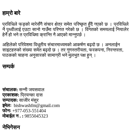
हाम्रो बारे
प्रविधिले फड्को मारेसँगै संचार क्षेत्र समेत परिष्कृत हुँदै गएको छ । प्रविधिले
नै पृथ्वीलाई एउटा सानो गाउँमा परिणत गरेको छ । विगतको समयलाई नियालेर
हेर्ने हो भने त प्रविधिमा क्रान्ति नै आएको मान्नुपर्छ ।
अहिलेको परिवेशमा विधुतीय संचारमाध्यमको आकर्षण बढ्दो छ । अनलाईन
साइटहरुको संख्या समेत बढ्दो छ । तर गुणस्तरीयता, फरकपना, निरन्तरता,
पाठकको चाहना अनुसारको सामाग्री भने मुलभुत पक्ष हुन् ।
सम्पर्क
कलैया, बारा
संचालक:
सन्नी जयसवाल
प्रकाशक:
प्रियन्का दास
सम्पादक:
साजीर मंसुर
इमेलः
bishwashfm@gmail.com
फोनः
+977-053-551404
मोबाईल न . :
9855045323
नेभिगेसन