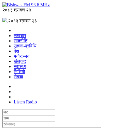
२०८३ श्रावण २३
२०८३ श्रावण २३
समाचार
राजनीति
सूचना-प्रविधि
देश
मनोरञ्जन
खेलकुद
स्वास्थ्य
भिडियो
रोचक
Listen Radio