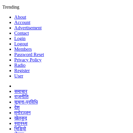
Trending
About
Account
Advertisement
Contact
Login
Logout
Members
Password Reset
Privacy Policy
Radio
Register
User
समाचार
राजनीति
सूचना-प्रविधि
देश
मनोरञ्जन
खेलकुद
स्वास्थ्य
भिडियो