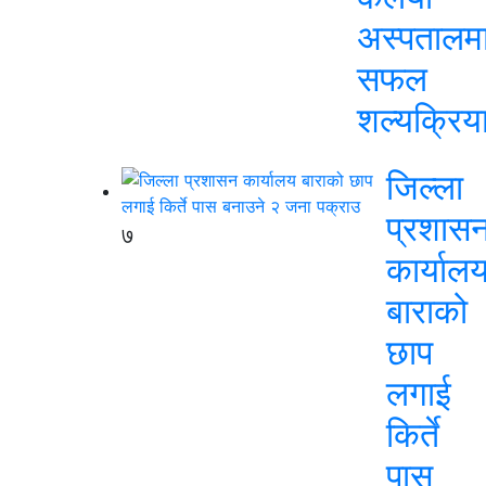
अस्पतालम
सफल
शल्यक्रिय
जिल्ला
प्रशास
७
कार्याल
बाराको
छाप
लगाई
किर्ते
पास