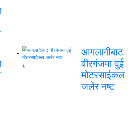
ा
ा
आगलागीबाट
न
वीरगंजमा दुई
८
य
मोटरसाईकल
जलेर नष्ट