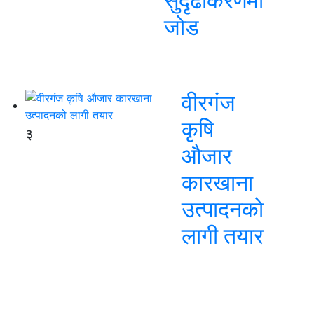
सुदृढीकरणमा
जोड
वीरगंज
कृषि
३
औजार
कारखाना
उत्पादनको
लागी तयार