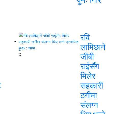
पुनः गिरि
रवि
लामिछाने
२
जीबी
राईसँग
मिलेर
ट
सहकारी
ठगीमा
संलग्न