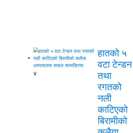
हातको ५
वटा टेन्डन
४
तथा
रगतको
नली
काटिएको
बिरामीको
कलैया