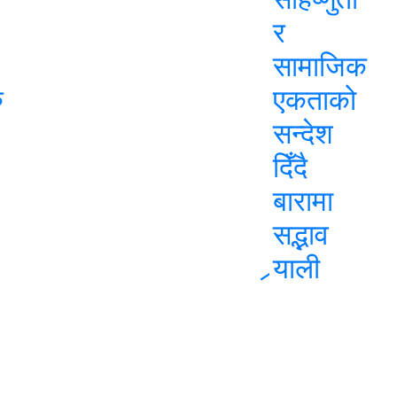
र
सामाजिक
ु
एकताको
सन्देश
दिँदै
बारामा
सद्भाव
र्‍याली