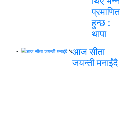
थिए भन्ने
प्रमाणित
हुन्छ :
थापा
आज सीता
५
जयन्ती मनाईंदै