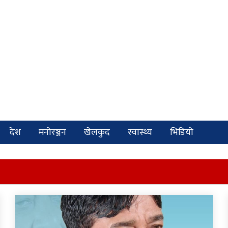
देश
मनोरञ्जन
खेलकुद
स्वास्थ्य
भिडियो