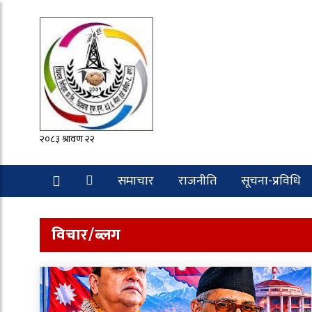
२०८३ श्रावण २२
समाचार
राजनीति
सूचना-प्रविधि
रोचक
विचार/ब्लग